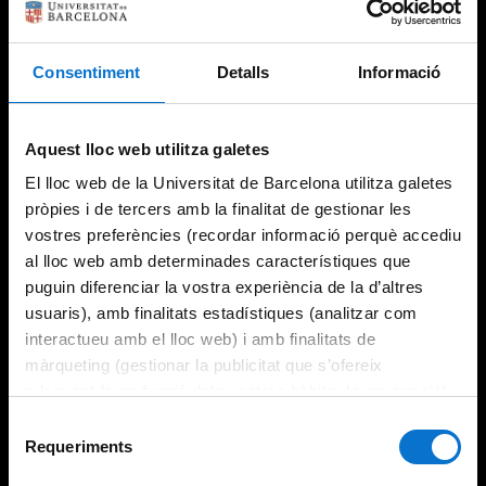
Consentiment
Detalls
Informació
Try again
Aquest lloc web utilitza galetes
El lloc web de la Universitat de Barcelona utilitza galetes
pròpies i de tercers amb la finalitat de gestionar les
vostres preferències (recordar informació perquè accediu
al lloc web amb determinades característiques que
puguin diferenciar la vostra experiència de la d’altres
usuaris), amb finalitats estadístiques (analitzar com
interactueu amb el lloc web) i amb finalitats de
màrqueting (gestionar la publicitat que s’ofereix
adequant-la en funció dels vostres hàbits de navegació).
Per obtenir més informació sobre les galetes podeu
Selecció
consultar la
Política de galetes del lloc web de la
Requeriments
de
Universitat de Barcelona
.
consentiment