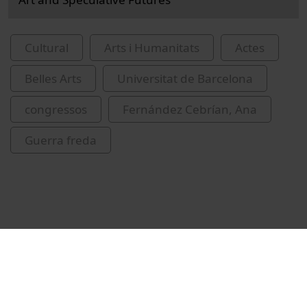
Cultural
Arts i Humanitats
Actes
Belles Arts
Universitat de Barcelona
congressos
Fernández Cebrían, Ana
Guerra freda
Vídeos relacionats