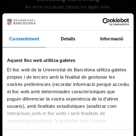
An error occurred, please try again later.
Try again
Consentiment
Detalls
Informació
Aquest lloc web utilitza galetes
El lloc web de la Universitat de Barcelona utilitza galetes
pròpies i de tercers amb la finalitat de gestionar les
vostres preferències (recordar informació perquè accediu
al lloc web amb determinades característiques que
puguin diferenciar la vostra experiència de la d’altres
usuaris), amb finalitats estadístiques (analitzar com
interactueu amb el lloc web) i amb finalitats de
màrqueting (gestionar la publicitat que s’ofereix
adequant-la en funció dels vostres hàbits de navegació).
Per obtenir més informació sobre les galetes podeu