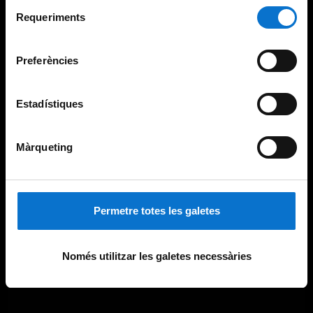
Selecció
consultar la
Política de galetes del lloc web de la
Requeriments
de
Universitat de Barcelona
.
consentiment
Preferències
Estadístiques
Màrqueting
Permetre totes les galetes
Només utilitzar les galetes necessàries