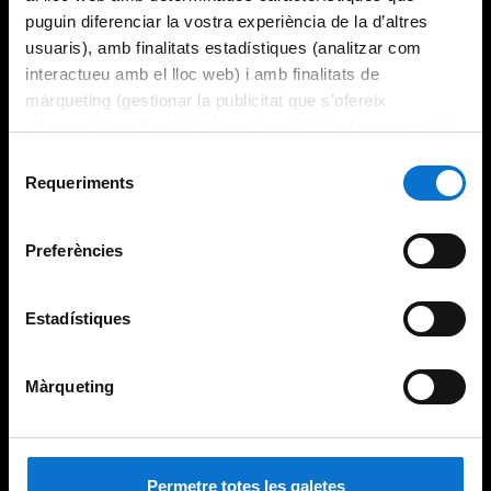
puguin diferenciar la vostra experiència de la d’altres
usuaris), amb finalitats estadístiques (analitzar com
interactueu amb el lloc web) i amb finalitats de
màrqueting (gestionar la publicitat que s’ofereix
adequant-la en funció dels vostres hàbits de navegació).
Per obtenir més informació sobre les galetes podeu
Selecció
consultar la
Política de galetes del lloc web de la
Requeriments
de
Universitat de Barcelona
.
consentiment
Preferències
Estadístiques
Màrqueting
Permetre totes les galetes