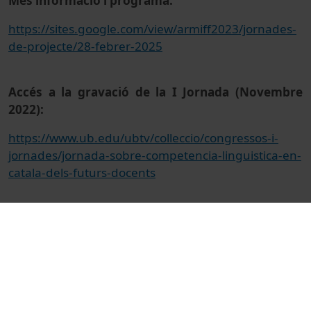
Més informació i programa:
https://sites.google.com/view/armiff2023/jornades-
de-projecte/28-febrer-2025
Accés a la gravació de la I Jornada (Novembre
2022):
https://www.ub.edu/ubtv/colleccio/congressos-i-
jornades/jornada-sobre-competencia-linguistica-en-
catala-dels-futurs-docents
© Unitat de Producció Audiovisual
Col·lecció
II Jornada sobre Competència lingüística en
català dels futurs docents