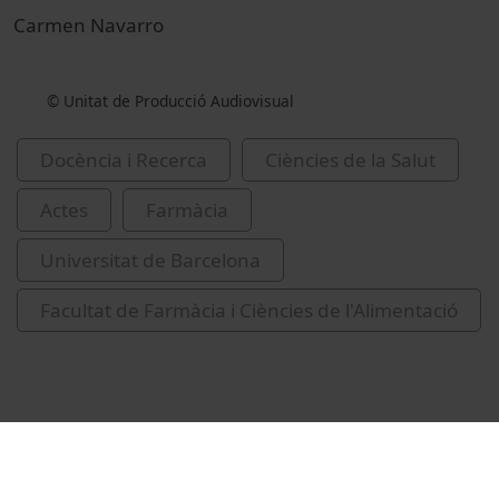
Carmen Navarro
© Unitat de Producció Audiovisual
Docència i Recerca
Ciències de la Salut
Actes
Farmàcia
Universitat de Barcelona
Facultat de Farmàcia i Ciències de l'Alimentació