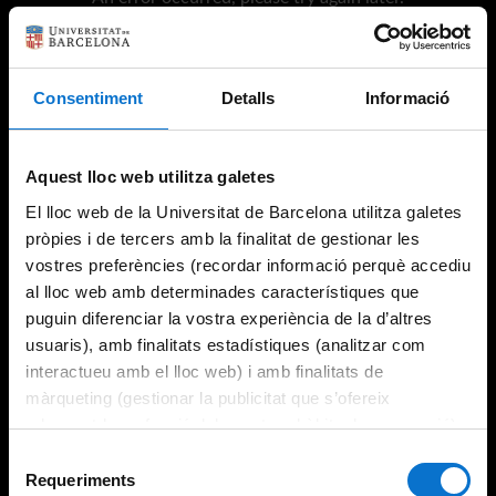
Consentiment
Detalls
Informació
Try again
Aquest lloc web utilitza galetes
El lloc web de la Universitat de Barcelona utilitza galetes
pròpies i de tercers amb la finalitat de gestionar les
vostres preferències (recordar informació perquè accediu
al lloc web amb determinades característiques que
puguin diferenciar la vostra experiència de la d’altres
usuaris), amb finalitats estadístiques (analitzar com
interactueu amb el lloc web) i amb finalitats de
màrqueting (gestionar la publicitat que s’ofereix
adequant-la en funció dels vostres hàbits de navegació).
Per obtenir més informació sobre les galetes podeu
Selecció
consultar la
Política de galetes del lloc web de la
Requeriments
de