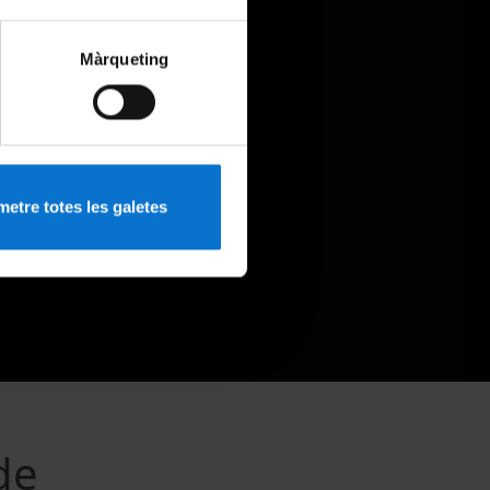
Màrqueting
etre totes les galetes
de