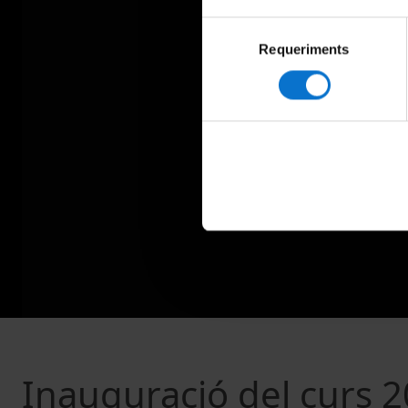
Selecció
Requeriments
de
consentiment
Inauguració del curs 2