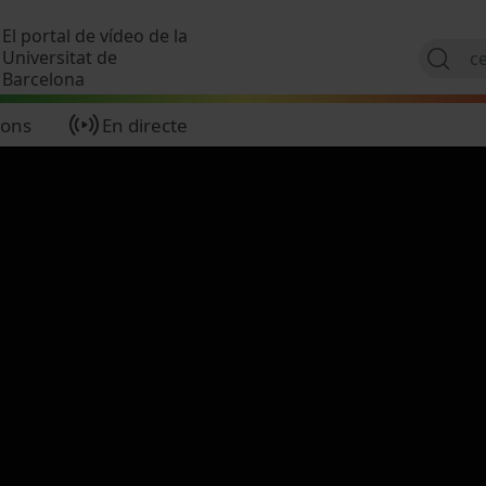
Vés al contingut
El portal de vídeo de la
Universitat de
Barcelona
ions
En directe