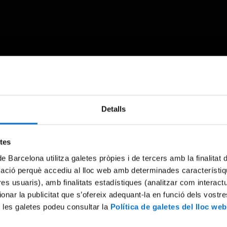
Something went wrong
Detalls
An error occurred, please try again later.
etes
de Barcelona utilitza galetes pròpies i de tercers amb la finalitat
Try again
mació perquè accediu al lloc web amb determinades característiq
tres usuaris), amb finalitats estadístiques (analitzar com interac
ionar la publicitat que s’ofereix adequant-la en funció dels vostr
 les galetes podeu consultar la
Política de galetes del lloc web