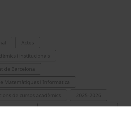
nal
Actes
èmics i institucionals
at de Barcelona
de Matemàtiques i Informàtica
ions de cursos acadèmics
2025-2026
erdà, Joaquim
Guàrdia-Olmos, Joan, 1958-
abionet, Núria
Soriano, Miquel