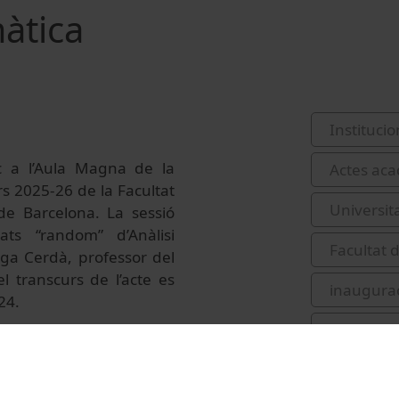
àtica
Institucio
c a l’Aula Magna de la
Actes acad
rs 2025-26 de la Facultat
Universit
de Barcelona. La sessió
ts “random” d’Anàlisi
Facultat 
ga Cerdà, professor del
 transcurs de l’acte es
inaugurac
24.
Ortega C
Fagella R