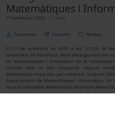
Matemàtiques i Inform
17 setembre, 2025
Català
Descarregar
Compartir
Notificar
El 17 de setembre de 2025 a les 12:15h. té llo
Universitat de Barcelona, l’acte d’inauguració del cu
de Matemàtiques i Informàtica de la Universitat 
compta amb la lliçó inaugural «Alguns resulta
Matemàtica» impartida pel catedràtic Joaquim Orte
Departament de Matemàtiques i Informàtica. En el
lliura el
Collectanea Mathematica Best Paper Award
20
© Unitat de Producció Audiovisual