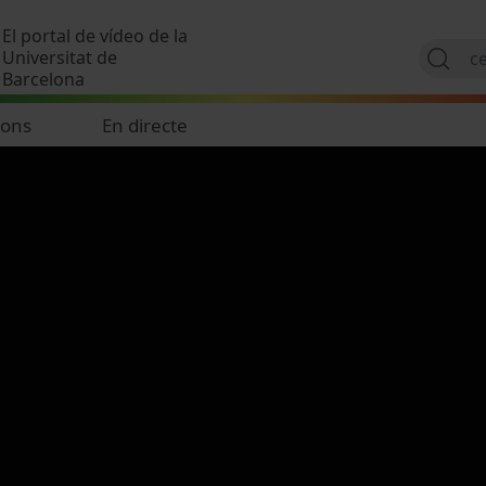
Vés al contingut
El portal de vídeo de la
Universitat de
Barcelona
ions
En directe