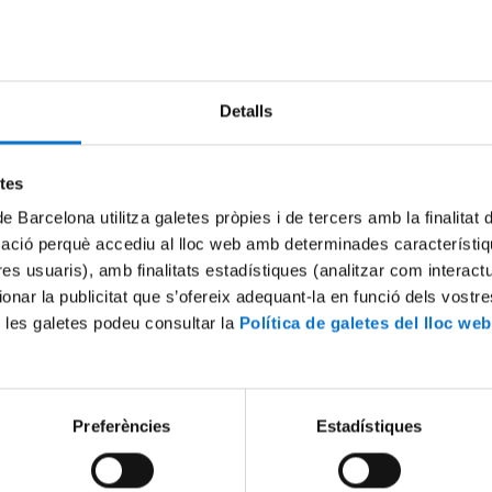
Try again
Detalls
etes
de Barcelona utilitza galetes pròpies i de tercers amb la finalitat
mació perquè accediu al lloc web amb determinades característiq
tres usuaris), amb finalitats estadístiques (analitzar com interac
ionar la publicitat que s’ofereix adequant-la en funció dels vostr
 les galetes podeu consultar la
Política de galetes del lloc web
Preferències
Estadístiques