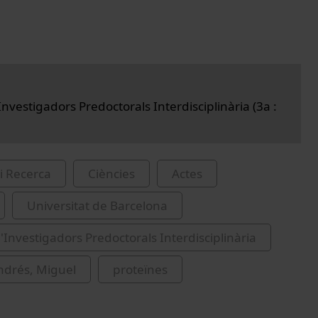
nvestigadors Predoctorals Interdisciplinària (3a :
i Recerca
Ciències
Actes
Universitat de Barcelona
'Investigadors Predoctorals Interdisciplinària
ndrés, Miguel
proteïnes