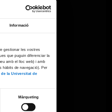
Informació
 de gestionar les vostres
ues que puguin diferenciar la
tueu amb el lloc web) i amb
es hàbits de navegació). Per
 de la Universitat de
Màrqueting