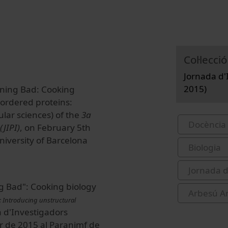
Col·lecció
Jornada d'I
2015)
ining Bad: Cooking
sordered proteins:
lar sciences) of the
3a
Docència 
(JIPI)
, on February 5th
niversity of Barcelona
Biologia
Jornada d
ng Bad": Cooking biology
Arbesú A
s: Introducing unstructural
da d'Investigadors
rer de 2015 al Paranimf de