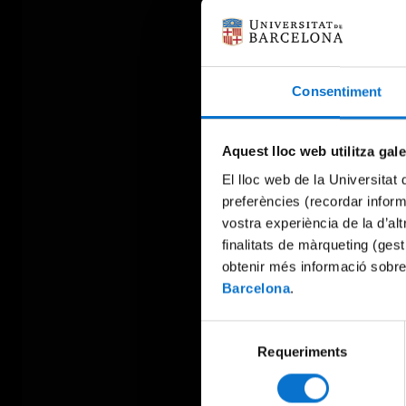
Consentiment
Aquest lloc web utilitza gal
El lloc web de la Universitat 
preferències (recordar infor
vostra experiència de la d’al
finalitats de màrqueting (gest
obtenir més informació sobre
Barcelona
.
Selecció
Requeriments
de
consentiment