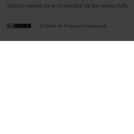
l'Edifici Històric de la Universitat de Barcelona (UB).
© Unitat de Producció Audiovisual
Vídeos relacionats