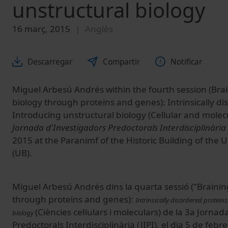
unstructural biology
16 març, 2015
Anglès
Descarregar
Compartir
Notificar
Miguel Arbesú Andrés within the fourth session (Bra
biology through proteins and genes): Intrinsically di
Introducing unstructural biology (Cellular and molecu
Jornada d'Investigadors Predoctorals Interdisciplinària 
2015 at the Paranimf of the Historic Building of the U
(UB).
Miguel Arbesú Andrés dins la quarta sessió ("Braini
through proteins and genes):
Intrinsically disordered protein
(Ciències cel·lulars i moleculars) de la 3a Jorna
biology
Predoctorals Interdisciplinària (JIPI), el dia 5 de feb