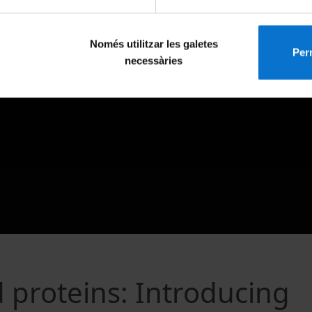
Només utilitzar les galetes
Perm
necessàries
d proteins: Introducing