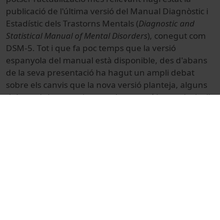
publicació de l'última versió del Manual Diagnòstic i
Estadístic dels Trastorns Mentals (
Diagnostic and
Statistical Manual of Mental Disorders
), conegut com
DSM-5.
Tot i que fa poc temps que la versió
espanyola del manual està disponible, des d'abans
de la seva presentació ha hagut un ampli debat
sobre els canvis que la nova versió planteja, alguns
dels quals han suscitat nombroses crítiques.
A nivell
nacional, l'actualització més important en l'àmbit
clínic ha estat sens dubte la regulació de la
psicologia sanitària i el que podria ser el principi de
la creació d'especialitats o experteses en psicologia,
començant per l'àrea clínica.
Aquesta Jornada de Psicopatologia ha perseguit el
propòsit de crear un espai d'actualització,
participació i reflexió tant per a professionals i/o
docents com especialment per a estudiants.
En