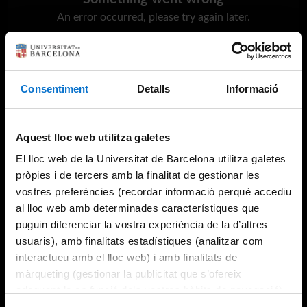
An error occurred, please try again later.
Try again
Consentiment
Detalls
Informació
Aquest lloc web utilitza galetes
El lloc web de la Universitat de Barcelona utilitza galetes
pròpies i de tercers amb la finalitat de gestionar les
vostres preferències (recordar informació perquè accediu
al lloc web amb determinades característiques que
puguin diferenciar la vostra experiència de la d’altres
usuaris), amb finalitats estadístiques (analitzar com
interactueu amb el lloc web) i amb finalitats de
màrqueting (gestionar la publicitat que s’ofereix
adequant-la en funció dels vostres hàbits de navegació).
Per obtenir més informació sobre les galetes podeu