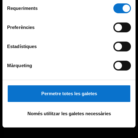
Selecció
consultar la
Política de galetes del lloc web de la
Requeriments
de
Universitat de Barcelona
.
consentiment
Preferències
Estadístiques
Màrqueting
Permetre totes les galetes
Només utilitzar les galetes necessàries