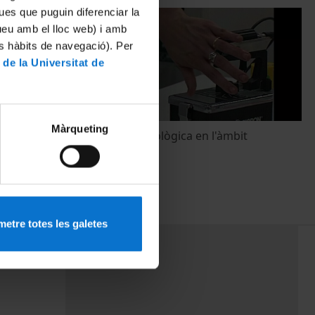
ues que puguin diferenciar la
tueu amb el lloc web) i amb
es hàbits de navegació). Per
 de la Universitat de
Màrqueting
más violento
Protecció radiològica en l'àmbit
universitari
18 gener, 2001
etre totes les galetes
PEU 3
mes
Contacte