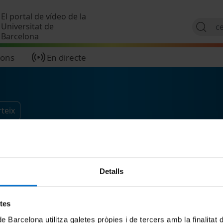
Vés al contingut
El portal de vídeo de la
Universitat de
Barcelona
ions
En directe
teix
Detalls
etes
de Barcelona utilitza galetes pròpies i de tercers amb la finalitat