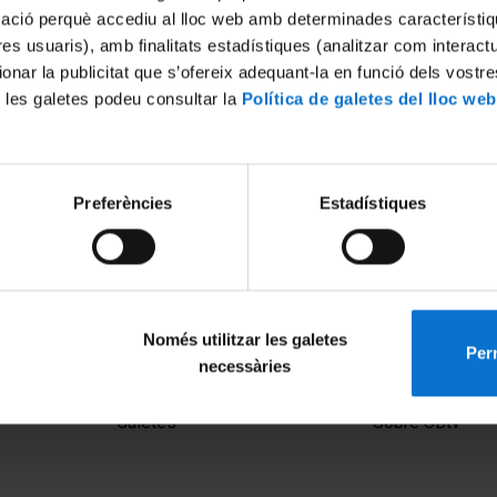
mació perquè accediu al lloc web amb determinades característiq
tres usuaris), amb finalitats estadístiques (analitzar com interac
ionar la publicitat que s’ofereix adequant-la en funció dels vostr
 les galetes podeu consultar la
Política de galetes del lloc web
Preferències
Estadístiques
 la llum - La radiació del THZ
Altas energías: El Universo 
2015
1 agost, 2009
Només utilitzar les galetes
Perm
necessàries
MENÚ PEU 1
PEU 2
Avís legal
Privadesa i ter
Galetes
Sobre UBtv