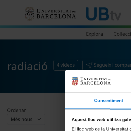
Navegació principal
Explora
Col·lecc
radiació
4
vídeos
Segueix i compar
Consentiment
Ordenar
Aquest lloc web utilitza gal
El lloc web de la Universitat 