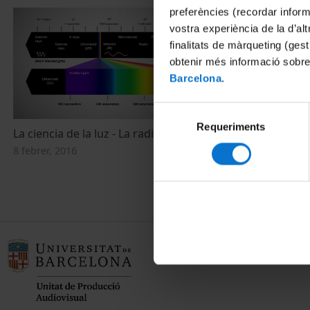
preferències (recordar infor
vostra experiència de la d’al
finalitats de màrqueting (gest
obtenir més informació sobre
Barcelona
.
Selecció
Requeriments
de
La ciencia de la luz - La radiación THZ
La ciència de
consentiment
8 febrer, 2016
16 novembre, 