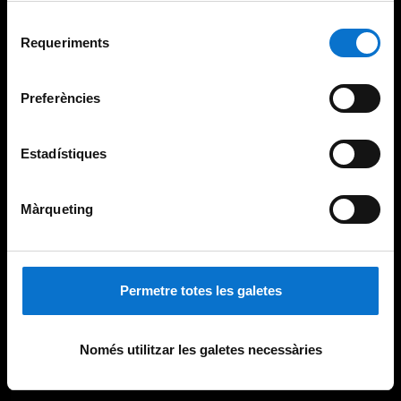
Per obtenir més informació sobre les galetes podeu
Selecció
consultar la
Política de galetes del lloc web de la
Requeriments
de
Universitat de Barcelona
.
consentiment
Preferències
Estadístiques
Màrqueting
Permetre totes les galetes
Només utilitzar les galetes necessàries