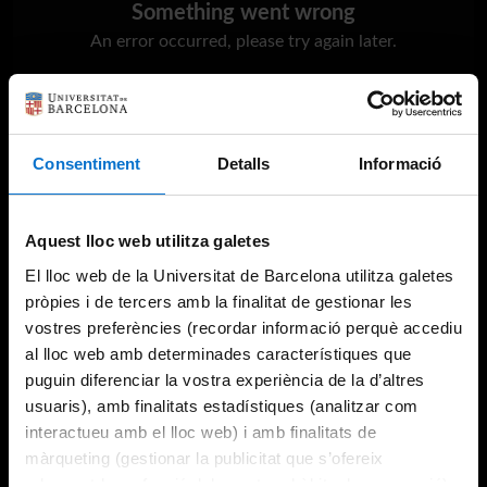
Something went wrong
An error occurred, please try again later.
Try again
Consentiment
Detalls
Informació
Aquest lloc web utilitza galetes
El lloc web de la Universitat de Barcelona utilitza galetes
pròpies i de tercers amb la finalitat de gestionar les
vostres preferències (recordar informació perquè accediu
al lloc web amb determinades característiques que
puguin diferenciar la vostra experiència de la d’altres
usuaris), amb finalitats estadístiques (analitzar com
interactueu amb el lloc web) i amb finalitats de
màrqueting (gestionar la publicitat que s’ofereix
adequant-la en funció dels vostres hàbits de navegació).