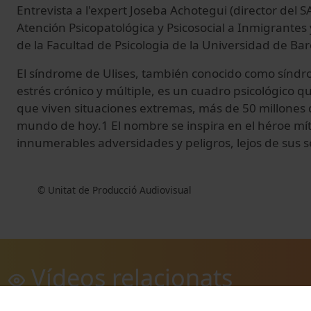
Entrevista a l'expert Joseba Achotegui (director del S
Atención Psicopatológica y Psicosocial a Inmigrantes
de la Facultad de Psicologia de la Universidad de Bar
El síndrome de Ulises, también conocido como sínd
estrés crónico y múltiple, es un cuadro psicológico q
que viven situaciones extremas, más de 50 millones 
mundo de hoy.1 El nombre se inspira en el héroe mític
innumerables adversidades y peligros, lejos de sus s
© Unitat de Producció Audiovisual
Vídeos relacionats