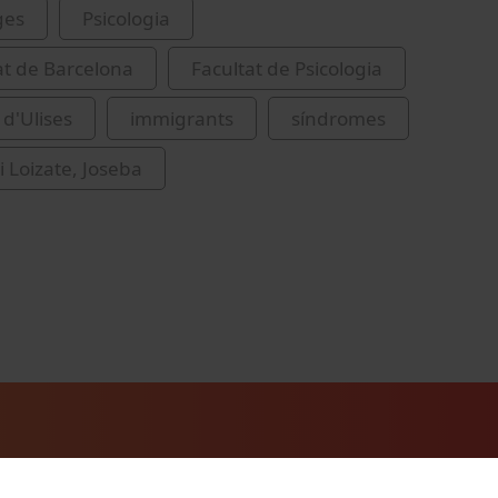
ges
Psicologia
at de Barcelona
Facultat de Psicologia
d'Ulises
immigrants
síndromes
 Loizate, Joseba