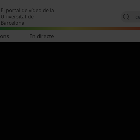
Vés al contingut
El portal de vídeo de la
Universitat de
Barcelona
ions
En directe