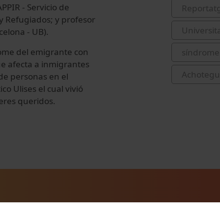
APPIR - Servicio de
Reportat
 y Refugiados; y profesor
Universit
celona - UB).
rome del emigrante con
síndrome 
ue afecta a inmigrantes
Achotegui
de personas en el
o Ulises el cual vivió
eres queridos.