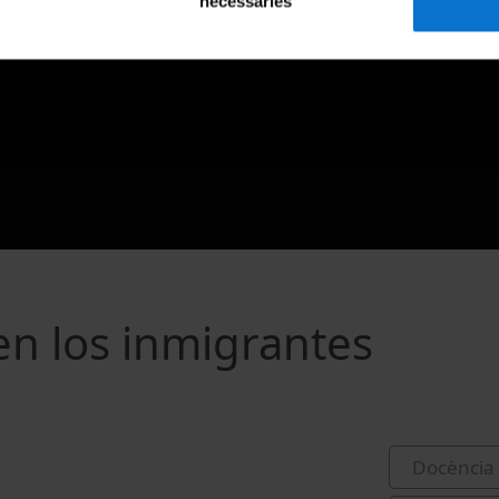
necessàries
en los inmigrantes
Docència 