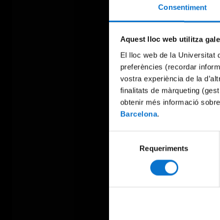
Consentiment
Aquest lloc web utilitza gal
El lloc web de la Universitat 
preferències (recordar infor
vostra experiència de la d’al
finalitats de màrqueting (gest
obtenir més informació sobre
Barcelona
.
Selecció
Requeriments
de
consentiment