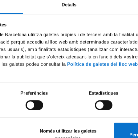
Detalls
Try again
etes
de Barcelona utilitza galetes pròpies i de tercers amb la finalitat
mació perquè accediu al lloc web amb determinades característiq
tres usuaris), amb finalitats estadístiques (analitzar com interac
ionar la publicitat que s’ofereix adequant-la en funció dels vostr
 les galetes podeu consultar la
Política de galetes del lloc web
Preferències
Estadístiques
Només utilitzar les galetes
Perm