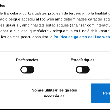
etes
de Barcelona utilitza galetes pròpies i de tercers amb la finalitat
mació perquè accediu al lloc web amb determinades característiq
tres usuaris), amb finalitats estadístiques (analitzar com interac
ionar la publicitat que s’ofereix adequant-la en funció dels vostr
 les galetes podeu consultar la
Política de galetes del lloc web
Preferències
Estadístiques
Només utilitzar les galetes
Perm
necessàries