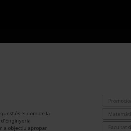
Promocio
 Aquest és el nom de la
Matemàt
 d'Enginyeria
Facultat 
m a objectiu apropar