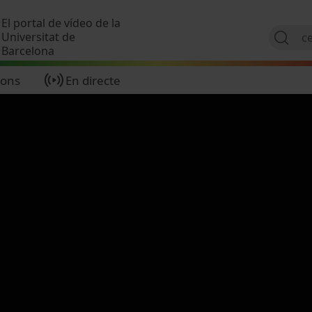
Vés al contingut
El portal de vídeo de la
Universitat de
Barcelona
ions
En directe