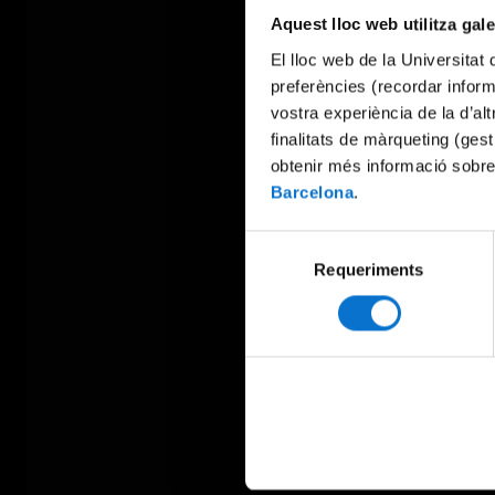
Aquest lloc web utilitza gal
El lloc web de la Universitat 
preferències (recordar infor
vostra experiència de la d’al
finalitats de màrqueting (gest
obtenir més informació sobre
Barcelona
.
Selecció
Requeriments
de
consentiment