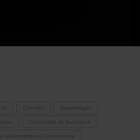
nal
Ciències
Reportatges
iques
Universitat de Barcelona
de Matemàtiques i Informàtica