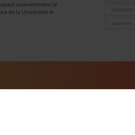
. Aquest esdeveniment té
Matefest-
ca de la Universitat el
alumnes