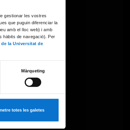
 de gestionar les vostres
ues que puguin diferenciar la
tueu amb el lloc web) i amb
es hàbits de navegació). Per
 de la Universitat de
Màrqueting
etre totes les galetes