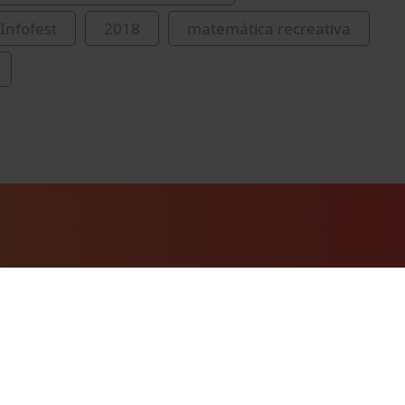
Infofest
2018
matemàtica recreativa