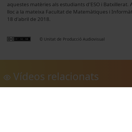
aquestes matèries als estudiants d'ESO i Batxillerat
lloc a la mateixa Facultat de Matemàtiques i Informàti
18 d'abril de 2018.
© Unitat de Producció Audiovisual
Vídeos relacionats