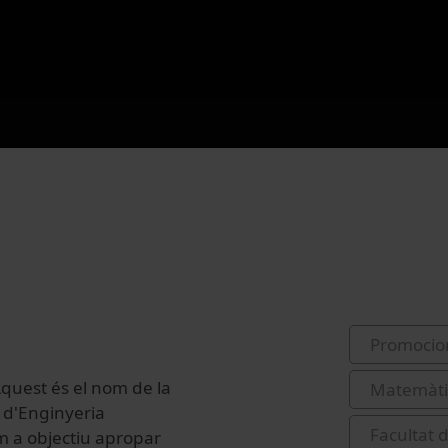
Promocio
 Aquest és el nom de la
Matemàt
 d'Enginyeria
Facultat 
m a objectiu apropar