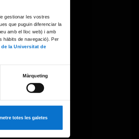
 de gestionar les vostres
ues que puguin diferenciar la
tueu amb el lloc web) i amb
es hàbits de navegació). Per
 de la Universitat de
Màrqueting
etre totes les galetes