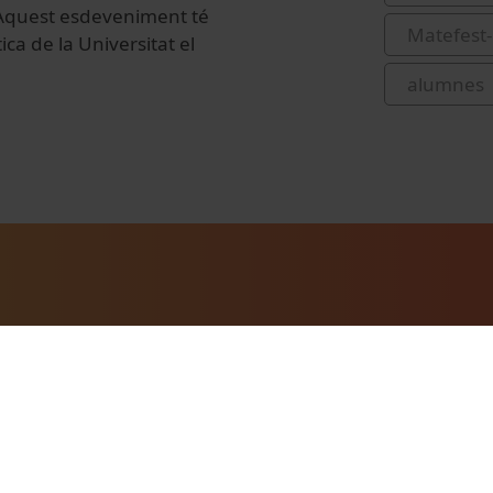
. Aquest esdeveniment té
Matefest-
ca de la Universitat el
alumnes