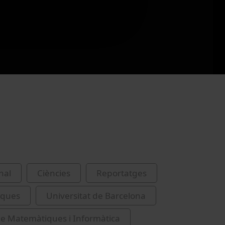
nal
Ciències
Reportatges
iques
Universitat de Barcelona
de Matemàtiques i Informàtica