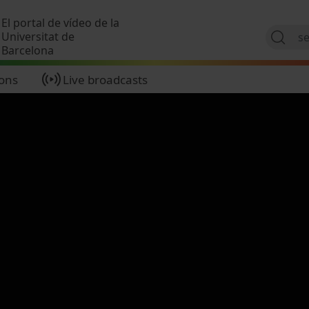
Skip to main content
El portal de vídeo de la
Universitat de
Barcelona
ions
Live broadcasts