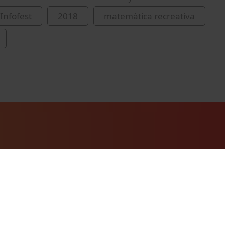
Infofest
2018
matemàtica recreativa