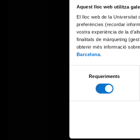
Aquest lloc web utilitza gal
El lloc web de la Universitat 
preferències (recordar infor
vostra experiència de la d’al
finalitats de màrqueting (gest
obtenir més informació sobre
Barcelona
.
Selecció
Requeriments
de
consentiment