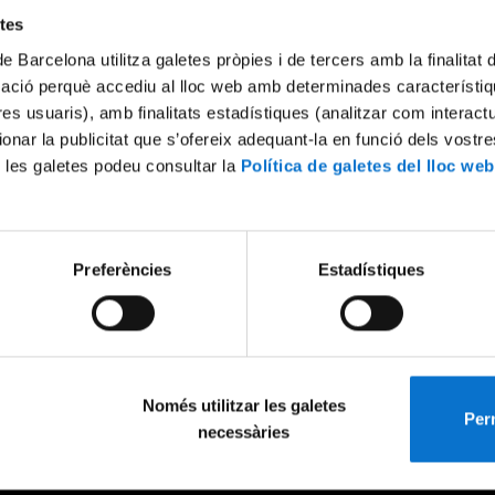
etes
de Barcelona utilitza galetes pròpies i de tercers amb la finalitat
mació perquè accediu al lloc web amb determinades característiq
tres usuaris), amb finalitats estadístiques (analitzar com interac
ionar la publicitat que s’ofereix adequant-la en funció dels vostr
 les galetes podeu consultar la
Política de galetes del lloc web
Preferències
Estadístiques
Només utilitzar les galetes
Perm
necessàries