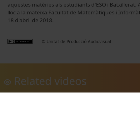
aquestes matèries als estudiants d'ESO i Batxillerat
lloc a la mateixa Facultat de Matemàtiques i Informàti
18 d'abril de 2018.
© Unitat de Producció Audiovisual
Related videos