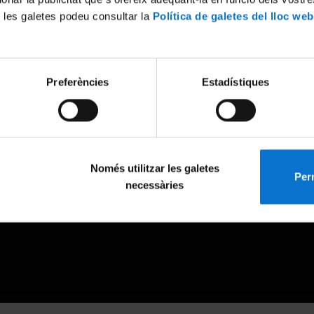
 les galetes podeu consultar la
Política de galetes del lloc web
Preferències
Estadístiques
Només utilitzar les galetes
Perm
necessàries