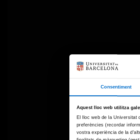
Consentiment
Aquest lloc web utilitza gal
El lloc web de la Universitat 
preferències (recordar infor
vostra experiència de la d’al
finalitats de màrqueting (gest