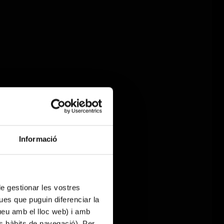
Informació
 de gestionar les vostres
ues que puguin diferenciar la
tueu amb el lloc web) i amb
es hàbits de navegació). Per