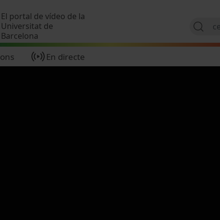
Vés al contingut
El portal de vídeo de la
Universitat de
Barcelona
ions
En directe