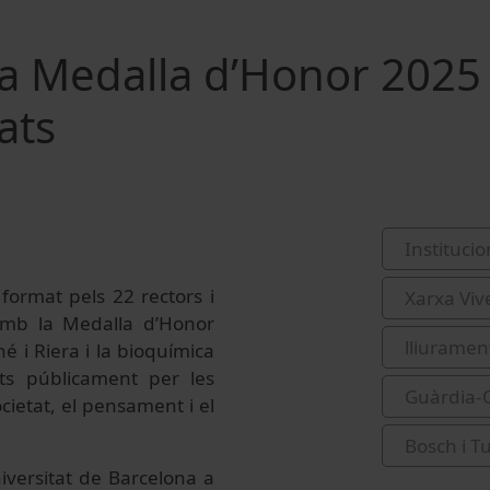
la Medalla d’Honor 2025 
ats
Institucio
 format pels 22 rectors i
Xarxa Viv
 amb la Medalla d’Honor
lliurament
ané i Riera i la bioquímica
ts públicament per les
Guàrdia-O
ocietat, el pensament i el
Bosch i T
niversitat de Barcelona a