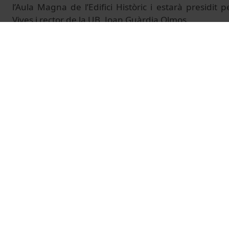
l’Aula Magna de l’Edifici Històric i estarà presidit 
Vives i rector de la UB, Joan Guàrdia Olmos.
Més informació:
https://www.vives.org/xarxa-vives-
© Unitat de Producció Audiovisual