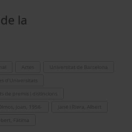
de la
nal
Actes
Universitat de Barcelona
es d'Universitats
s de premis i distincions
lmos, Joan, 1958-
Jané i Riera, Albert
ubert, Fàtima