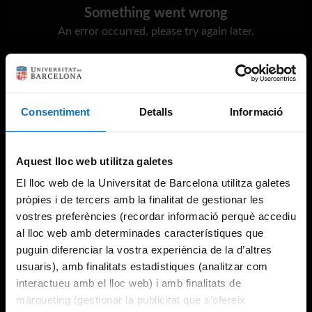
Something went wrong
An error occurred, please try again later.
Try again
Consentiment
Detalls
Informació
Aquest lloc web utilitza galetes
El lloc web de la Universitat de Barcelona utilitza galetes
pròpies i de tercers amb la finalitat de gestionar les
vostres preferències (recordar informació perquè accediu
al lloc web amb determinades característiques que
puguin diferenciar la vostra experiència de la d’altres
usuaris), amb finalitats estadístiques (analitzar com
interactueu amb el lloc web) i amb finalitats de
màrqueting (gestionar la publicitat que s’ofereix