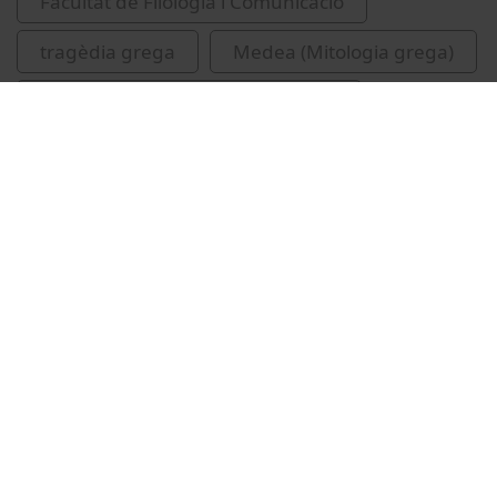
Facultat de Filologia i Comunicació
tragèdia grega
Medea (Mitologia grega)
Eurípides, ca. 480-406 aC. Medea
Vídeos relacionats