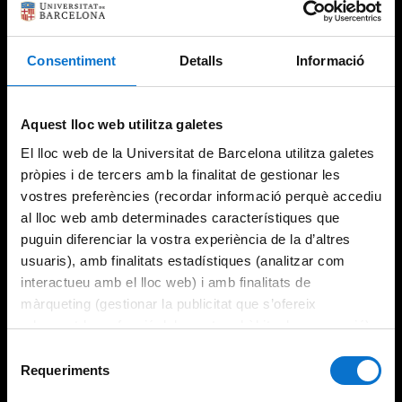
Consentiment
Detalls
Informació
Try again
Aquest lloc web utilitza galetes
El lloc web de la Universitat de Barcelona utilitza galetes
pròpies i de tercers amb la finalitat de gestionar les
vostres preferències (recordar informació perquè accediu
al lloc web amb determinades característiques que
puguin diferenciar la vostra experiència de la d’altres
usuaris), amb finalitats estadístiques (analitzar com
interactueu amb el lloc web) i amb finalitats de
màrqueting (gestionar la publicitat que s’ofereix
adequant-la en funció dels vostres hàbits de navegació).
Per obtenir més informació sobre les galetes podeu
Selecció
consultar la
Política de galetes del lloc web de la
Requeriments
de
Universitat de Barcelona
.
consentiment