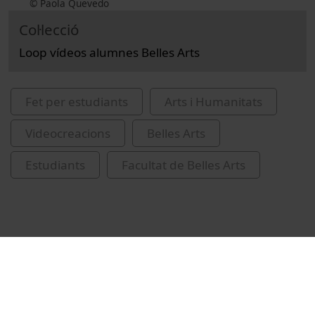
© Paola Quevedo
Col·lecció
Loop vídeos alumnes Belles Arts
Fet per estudiants
Arts i Humanitats
Videocreacions
Belles Arts
Estudiants
Facultat de Belles Arts
Vídeos relacionats