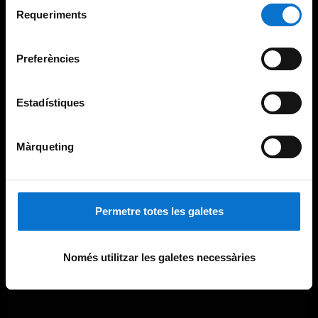
Selecció
consultar la
Política de galetes del lloc web de la
Requeriments
de
Universitat de Barcelona
.
consentiment
Preferències
Estadístiques
Màrqueting
Permetre totes les galetes
Només utilitzar les galetes necessàries