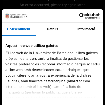
An error occurred, please try again later.
Try again
Consentiment
Detalls
Informació
Aquest lloc web utilitza galetes
El lloc web de la Universitat de Barcelona utilitza galetes
pròpies i de tercers amb la finalitat de gestionar les
vostres preferències (recordar informació perquè accediu
al lloc web amb determinades característiques que
puguin diferenciar la vostra experiència de la d’altres
usuaris), amb finalitats estadístiques (analitzar com
interactueu amb el lloc web) i amb finalitats de
màrqueting (gestionar la publicitat que s’ofereix
adequant-la en funció dels vostres hàbits de navegació).
Per obtenir més informació sobre les galetes podeu