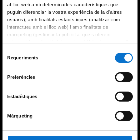
al lloc web amb determinades característiques que
puguin diferenciar la vostra experiència de la d’altres
usuaris), amb finalitats estadístiques (analitzar com
interactueu amb el lloc web) i amb finalitats de
màrqueting (gestionar la publicitat que s’ofereix
adequant-la en funció dels vostres hàbits de navegació).
Per obtenir més informació sobre les galetes podeu
Selecció
consultar la
Política de galetes del lloc web de la
Requeriments
de
Universitat de Barcelona
.
consentiment
Preferències
Estadístiques
Màrqueting