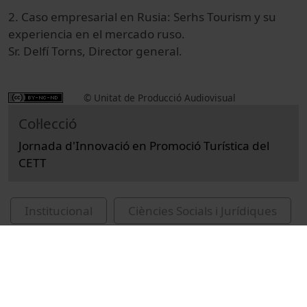
2. Caso empresarial en Rusia: Serhs Tourism y su
experiencia en el mercado ruso.
Sr. Delfí Torns, Director general.
© Unitat de Producció Audiovisual
Col·lecció
Jornada d'Innovació en Promoció Turística del
CETT
Institucional
Ciències Socials i Jurídiques
Actes
Hosteleria i Turisme
Universitat de Barcelona
Escola Universitària d'Hoteleria i Turisme CETT