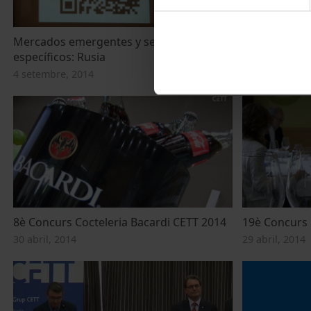
Mercados emergentes y segmentos
Destinos turí
específicos: Rusia
3 setembre, 2
4 setembre, 2014
8è Concurs Cocteleria Bacardi CETT 2014
19è Concurs 
30 abril, 2014
29 abril, 2014