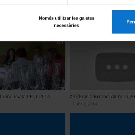
sticos con identidad propia
Inauguración institucional d
Només utilitzar les galetes
Perm
d'Innovación Promoción Turí
necessàries
014
3 setembre, 2014
Cuina i Sala CETT 2014
XXX Edició Premis Alimara 2
11 abril, 2014