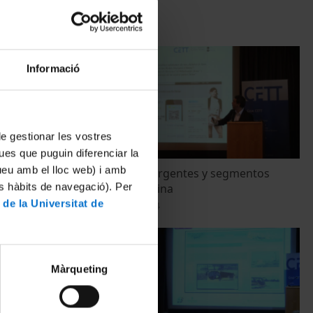
21 octubre, 2022
Informació
 de gestionar les vostres
ues que puguin diferenciar la
tueu amb el lloc web) i amb
Juan Juliá
Mercados emergentes y segmentos
es hàbits de navegació). Per
específicos: China
 de la Universitat de
4 setembre, 2014
Màrqueting