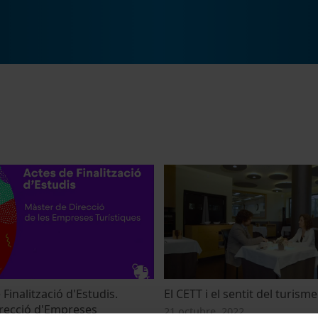
 Finalització d'Estudis.
El CETT i el sentit del turisme
recció d'Empreses
21 octubre, 2022