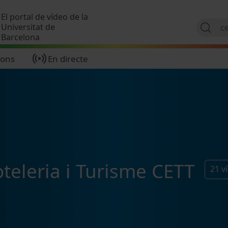
Vés al contingut
El portal de vídeo de la
Universitat de
Barcelona
ions
En directe
oteleria i Turisme CETT
21
v