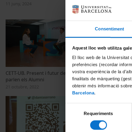
Turístiques.
11 juny, 2024
10 juny, 2024
Consentiment
Aquest lloc web utilitza gal
El lloc web de la Universitat 
preferències (recordar infor
vostra experiència de la d’al
CETT-UB. Present i futur del sector:
Clausura Jor
finalitats de màrqueting (gest
parlen els Alumni
Turística CET
obtenir més informació sobre
21 octubre, 2022
4 setembre, 2
Barcelona
.
Selecció
Requeriments
de
consentiment