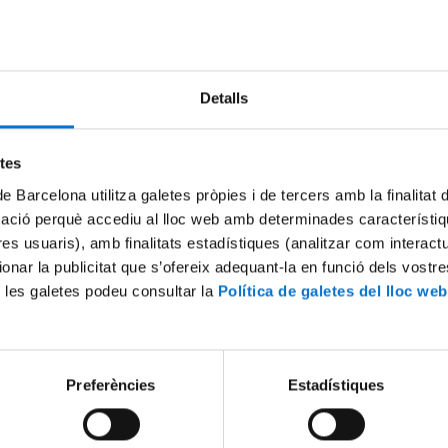
 Promoció 2023-2024
Detalls
etes
de Barcelona utilitza galetes pròpies i de tercers amb la finalitat
mació perquè accediu al lloc web amb determinades característiq
tres usuaris), amb finalitats estadístiques (analitzar com interac
nada Innovación Promoción
Turismo LGTB: caso estudio. 
ionar la publicitat que s’ofereix adequant-la en funció dels vostr
T
4 setembre, 2014
 les galetes podeu consultar la
Política de galetes del lloc web
014
Preferències
Estadístiques