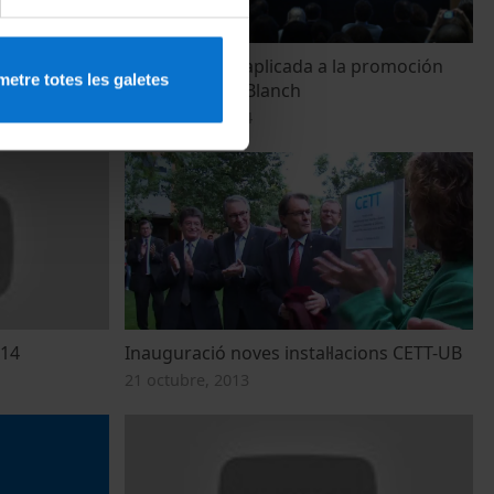
e la Jornada
La innovación aplicada a la promoción
etre totes les galetes
stica CETT
turística. Jordi Blanch
3 setembre, 2014
014
Inauguració noves instal·lacions CETT-UB
21 octubre, 2013