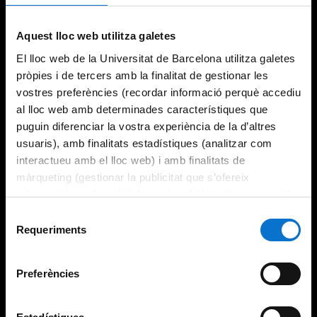
Aquest lloc web utilitza galetes
El lloc web de la Universitat de Barcelona utilitza galetes
pròpies i de tercers amb la finalitat de gestionar les
vostres preferències (recordar informació perquè accediu
al lloc web amb determinades característiques que
puguin diferenciar la vostra experiència de la d’altres
usuaris), amb finalitats estadístiques (analitzar com
interactueu amb el lloc web) i amb finalitats de
màrqueting (gestionar la publicitat que s’ofereix
adequant-la en funció dels vostres hàbits de navegació).
Per obtenir més informació sobre les galetes podeu
Selecció
consultar la
Política de galetes del lloc web de la
Requeriments
de
Universitat de Barcelona
.
consentiment
Preferències