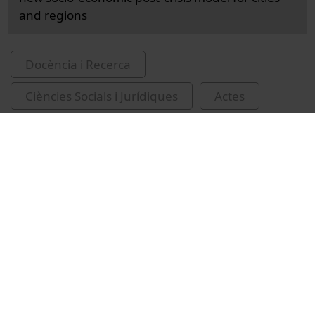
and regions
Docència i Recerca
Ciències Socials i Jurídiques
Actes
Economia i empresa
Universitat de Barcelona
Facultat de d'Economia i Empresa
congressos
inauguracions
gestió de la innovació
Pareja Eastaway, Montserrat