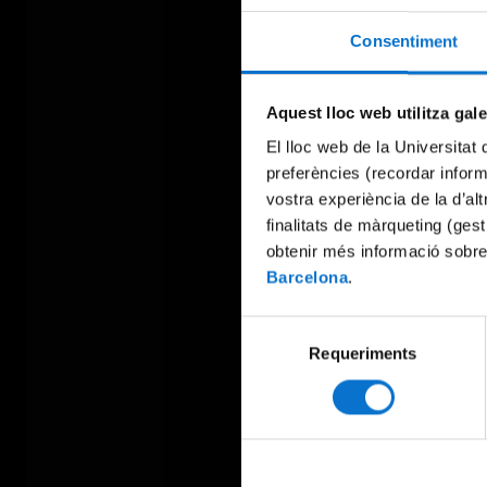
Consentiment
Aquest lloc web utilitza gal
El lloc web de la Universitat 
preferències (recordar infor
vostra experiència de la d’al
finalitats de màrqueting (gest
obtenir més informació sobre
Barcelona
.
Selecció
Requeriments
de
consentiment