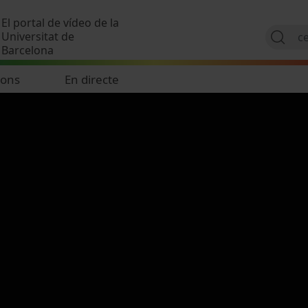
Vés al contingut
El portal de vídeo de la
Universitat de
Barcelona
ions
En directe