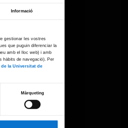
Informació
 de gestionar les vostres
ues que puguin diferenciar la
tueu amb el lloc web) i amb
es hàbits de navegació). Per
 de la Universitat de
Màrqueting