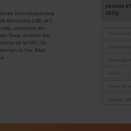
Jornada d'I
2015)
orals Interdisciplinària
t de Barcelona (UB), el 5
anela, vicerector de
Docència 
Joan Roca, director del
àticas de la UPC; Dr.
Universit
alunya i la Sra. Alba
da.
Jornada d
2015
Quer Boso
Hierro, A