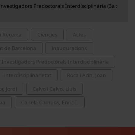
nvestigadors Predoctorals Interdisciplinària (3a :
i Recerca
Ciències
Actes
at de Barcelona
inauguracions
'Investigadors Predoctorals Interdisciplinària
interdisciplinarietat
Roca i Acín, Joan
r, Jordi
Calvo i Calvo, Lluís
lba
Canela Campos, Enric I.