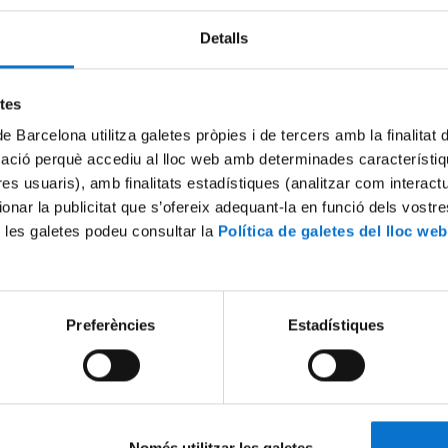
Detalls
Try again
etes
de Barcelona utilitza galetes pròpies i de tercers amb la finalitat
mació perquè accediu al lloc web amb determinades característiq
tres usuaris), amb finalitats estadístiques (analitzar com interac
ionar la publicitat que s’ofereix adequant-la en funció dels vostr
 les galetes podeu consultar la
Política de galetes del lloc web
Preferències
Estadístiques