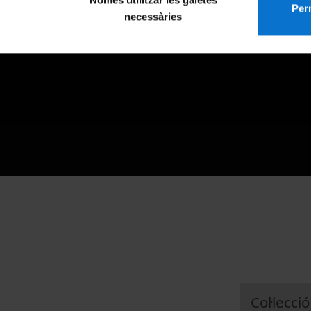
Només utilitzar les galetes
Perm
necessàries
Col·lecció