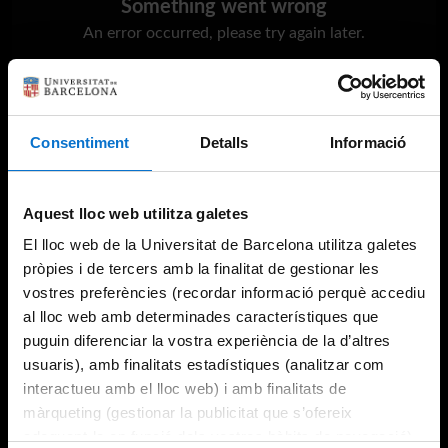
Something went wrong
An error occurred, please try again later.
Try again
Consentiment
Detalls
Informació
Aquest lloc web utilitza galetes
El lloc web de la Universitat de Barcelona utilitza galetes
pròpies i de tercers amb la finalitat de gestionar les
vostres preferències (recordar informació perquè accediu
al lloc web amb determinades característiques que
puguin diferenciar la vostra experiència de la d’altres
usuaris), amb finalitats estadístiques (analitzar com
interactueu amb el lloc web) i amb finalitats de
màrqueting (gestionar la publicitat que s’ofereix
adequant-la en funció dels vostres hàbits de navegació).