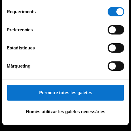
Per obtenir més informació sobre les galetes podeu
Selecció
consultar la
Política de galetes del lloc web de la
Requeriments
de
Universitat de Barcelona
.
consentiment
Preferències
Estadístiques
Màrqueting
Permetre totes les galetes
Només utilitzar les galetes necessàries