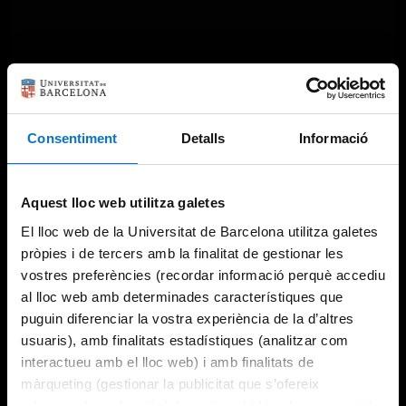
Consentiment
Detalls
Informació
Aquest lloc web utilitza galetes
El lloc web de la Universitat de Barcelona utilitza galetes
pròpies i de tercers amb la finalitat de gestionar les
vostres preferències (recordar informació perquè accediu
al lloc web amb determinades característiques que
puguin diferenciar la vostra experiència de la d’altres
usuaris), amb finalitats estadístiques (analitzar com
interactueu amb el lloc web) i amb finalitats de
màrqueting (gestionar la publicitat que s’ofereix
adequant-la en funció dels vostres hàbits de navegació).