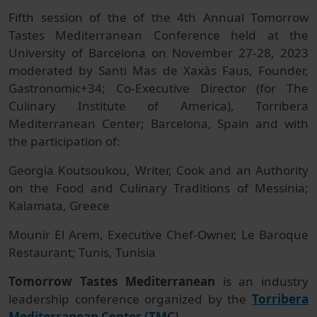
Fifth session of the of the 4th Annual Tomorrow
Tastes Mediterranean Conference held at the
University of Barcelona on November 27-28, 2023
moderated by Santi Mas de Xaxàs Faus, Founder,
Gastronomic+34; Co‐Executive Director (for The
Culinary Institute of America), Torribera
Mediterranean Center; Barcelona, Spain and with
the participation of:
Georgia Koutsoukou, Writer, Cook and an Authority
on the Food and Culinary Traditions of Messinia;
Kalamata, Greece
Mounir El Arem, Executive Chef‐Owner, Le Baroque
Restaurant; Tunis, Tunisia
Tomorrow Tastes Mediterranean
is an industry
leadership conference organized by the
Torribera
Mediterranean Center (TMC)