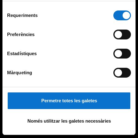
Per obtenir més informació sobre les galetes podeu
Selecció
consultar la
Política de galetes del lloc web de la
Requeriments
de
Universitat de Barcelona
.
consentiment
Preferències
Estadístiques
Màrqueting
Permetre totes les galetes
Només utilitzar les galetes necessàries