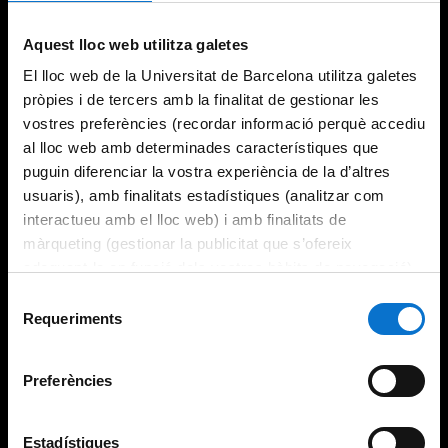
Try again
Aquest lloc web utilitza galetes
El lloc web de la Universitat de Barcelona utilitza galetes
pròpies i de tercers amb la finalitat de gestionar les
vostres preferències (recordar informació perquè accediu
al lloc web amb determinades característiques que
puguin diferenciar la vostra experiència de la d’altres
usuaris), amb finalitats estadístiques (analitzar com
interactueu amb el lloc web) i amb finalitats de
màrqueting (gestionar la publicitat que s’ofereix
adequant-la en funció dels vostres hàbits de navegació).
Per obtenir més informació sobre les galetes podeu
Selecció
consultar la
Política de galetes del lloc web de la
Requeriments
de
Universitat de Barcelona
.
consentiment
Preferències
Estadístiques