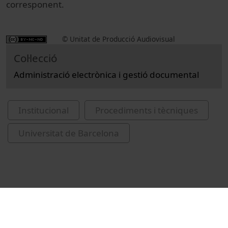
corresponent.
© Unitat de Producció Audiovisual
Col·lecció
Administració electrònica i gestió documental
Institucional
Procediments i tècniques
Universitat de Barcelona