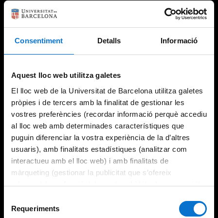
Consentiment
Detalls
Informació
Aquest lloc web utilitza galetes
El lloc web de la Universitat de Barcelona utilitza galetes
pròpies i de tercers amb la finalitat de gestionar les
vostres preferències (recordar informació perquè accediu
al lloc web amb determinades característiques que
puguin diferenciar la vostra experiència de la d’altres
usuaris), amb finalitats estadístiques (analitzar com
interactueu amb el lloc web) i amb finalitats de
màrqueting (gestionar la publicitat que s’ofereix
adequant-la en funció dels vostres hàbits de navegació).
Per obtenir més informació sobre les galetes podeu
Selecció
consultar la
Política de galetes del lloc web de la
Requeriments
de