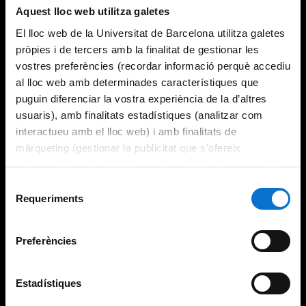
Aquest lloc web utilitza galetes
El lloc web de la Universitat de Barcelona utilitza galetes
pròpies i de tercers amb la finalitat de gestionar les
vostres preferències (recordar informació perquè accediu
al lloc web amb determinades característiques que
puguin diferenciar la vostra experiència de la d’altres
usuaris), amb finalitats estadístiques (analitzar com
interactueu amb el lloc web) i amb finalitats de
màrqueting (gestionar la publicitat que s’ofereix
adequant-la en funció dels vostres hàbits de navegació).
Per obtenir més informació sobre les galetes podeu
Selecció
consultar la
Política de galetes del lloc web de la
Requeriments
de
Universitat de Barcelona
.
consentiment
Preferències
Estadístiques