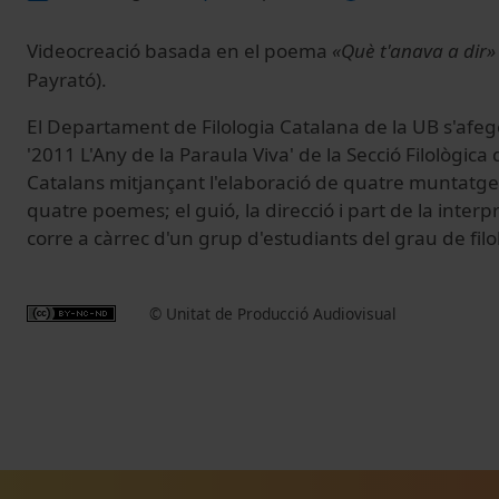
Videocreació basada
en el
poema
«Què t'anava a dir»
Payrató).
El Departament de Filologia Catalana de la UB s'afege
'2011 L'Any de la Paraula Viva' de la Secció Filològica d
Catalans mitjançant l'elaboració de quatre muntatge
quatre poemes; el guió, la direcció i part de la interpr
corre a càrrec d'un grup d'estudiants del grau de fil
© Unitat de Producció Audiovisual