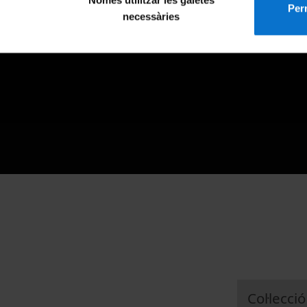
Només utilitzar les galetes
Perm
necessàries
Col·lecció