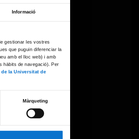
Informació
 de gestionar les vostres
ues que puguin diferenciar la
tueu amb el lloc web) i amb
es hàbits de navegació). Per
 de la Universitat de
Màrqueting