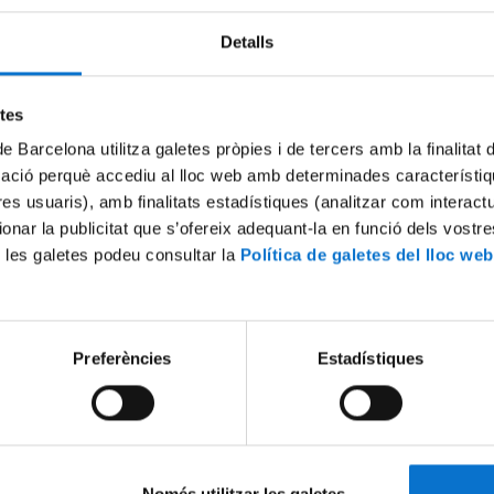
Detalls
Try again
etes
de Barcelona utilitza galetes pròpies i de tercers amb la finalitat
mació perquè accediu al lloc web amb determinades característiq
tres usuaris), amb finalitats estadístiques (analitzar com interac
ionar la publicitat que s’ofereix adequant-la en funció dels vostr
 les galetes podeu consultar la
Política de galetes del lloc web
Preferències
Estadístiques