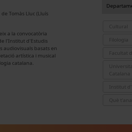
Departamen
de
Tomàs Lluc (Lluís
Cultural
ix a la convocatòria
Filologia
e l'Institut d'Estudis
s audiovisuals basats en
Facultat 
etació artística i musical
ologia catalana.
Universit
Catalana
Institut d
Què t'ana