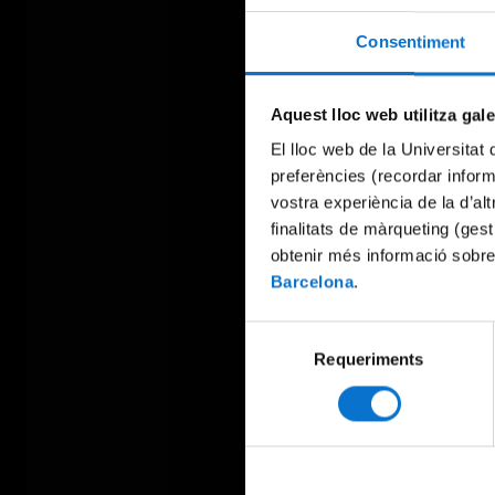
Consentiment
Aquest lloc web utilitza gal
El lloc web de la Universitat 
preferències (recordar infor
vostra experiència de la d’al
finalitats de màrqueting (gest
obtenir més informació sobre
Barcelona
.
Selecció
Requeriments
de
consentiment