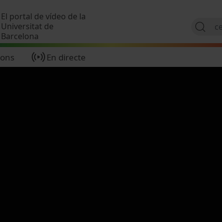
Vés al contingut
El portal de vídeo de la
Universitat de
Barcelona
ions
En directe