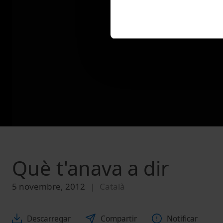
Què t'anava a dir
5 novembre, 2012
Català
Descarregar
Compartir
Notificar