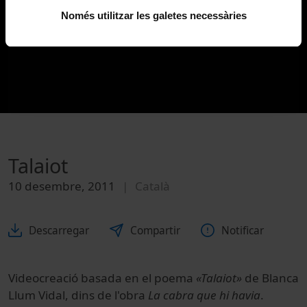
Només utilitzar les galetes necessàries
Talaiot
10 desembre, 2011
Català
Descarregar
Compartir
Notificar
Videocreació basada en el poema
«Talaiot»
de Blanca
Llum Vidal, dins de l'obra
La cabra que hi havia
.