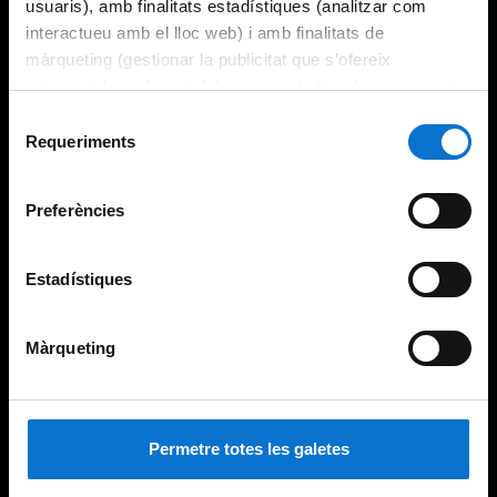
usuaris), amb finalitats estadístiques (analitzar com
interactueu amb el lloc web) i amb finalitats de
màrqueting (gestionar la publicitat que s’ofereix
adequant-la en funció dels vostres hàbits de navegació).
Per obtenir més informació sobre les galetes podeu
Selecció
consultar la
Política de galetes del lloc web de la
Requeriments
de
Universitat de Barcelona
.
consentiment
Preferències
Estadístiques
Màrqueting
Permetre totes les galetes