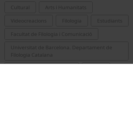
Cultural
Arts i Humanitats
Videocreacions
Filologia
Estudiants
Facultat de Filologia i Comunicació
Universitat de Barcelona. Departament de
Filologia Catalana
Institut d'Estudis Catalans
Talaiot
Vidal, Blanca Llum