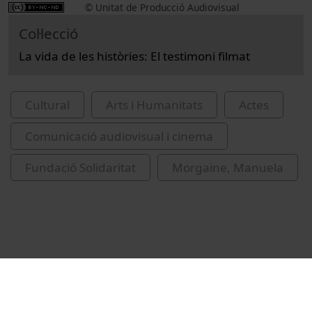
© Unitat de Producció Audiovisual
Col·lecció
La vida de les històries: El testimoni filmat
Cultural
Arts i Humanitats
Actes
Comunicació audiovisual i cinema
Fundació Solidaritat
Morgaine, Manuela
Vídeos relacionats