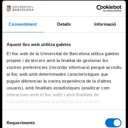
Consentiment
Detalls
Informació
Try again
Aquest lloc web utilitza galetes
El lloc web de la Universitat de Barcelona utilitza galetes
pròpies i de tercers amb la finalitat de gestionar les
vostres preferències (recordar informació perquè accediu
al lloc web amb determinades característiques que
puguin diferenciar la vostra experiència de la d’altres
usuaris), amb finalitats estadístiques (analitzar com
interactueu amb el lloc web) i amb finalitats de
màrqueting (gestionar la publicitat que s’ofereix
adequant-la en funció dels vostres hàbits de navegació).
Per obtenir més informació sobre les galetes podeu
Selecció
consultar la
Política de galetes del lloc web de la
Requeriments
de