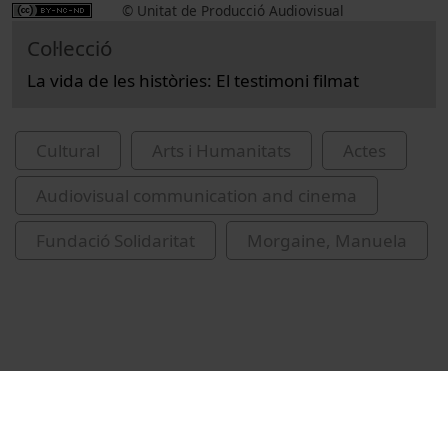
© Unitat de Producció Audiovisual
Col·lecció
La vida de les històries: El testimoni filmat
Cultural
Arts i Humanitats
Actes
Audiovisual communication and cinema
Fundació Solidaritat
Morgaine, Manuela
Related videos