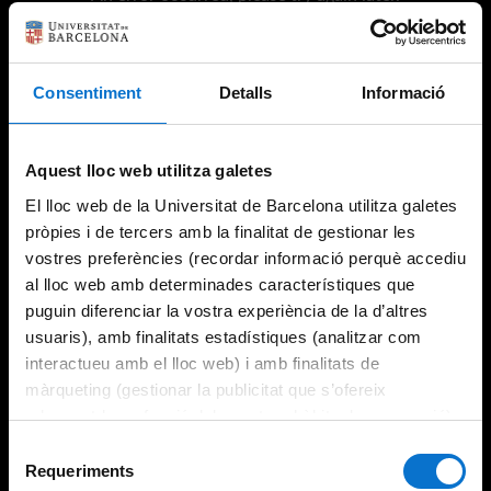
Consentiment
Detalls
Informació
Try again
Aquest lloc web utilitza galetes
El lloc web de la Universitat de Barcelona utilitza galetes
pròpies i de tercers amb la finalitat de gestionar les
vostres preferències (recordar informació perquè accediu
al lloc web amb determinades característiques que
puguin diferenciar la vostra experiència de la d’altres
usuaris), amb finalitats estadístiques (analitzar com
interactueu amb el lloc web) i amb finalitats de
màrqueting (gestionar la publicitat que s’ofereix
adequant-la en funció dels vostres hàbits de navegació).
Per obtenir més informació sobre les galetes podeu
Selecció
consultar la
Política de galetes del lloc web de la
Requeriments
de