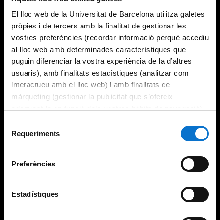
El lloc web de la Universitat de Barcelona utilitza galetes
pròpies i de tercers amb la finalitat de gestionar les
vostres preferències (recordar informació perquè accediu
al lloc web amb determinades característiques que
puguin diferenciar la vostra experiència de la d’altres
usuaris), amb finalitats estadístiques (analitzar com
interactueu amb el lloc web) i amb finalitats de
màrqueting (gestionar la publicitat que s’ofereix
adequant-la en funció dels vostres hàbits de navegació).
Per obtenir més informació sobre les galetes podeu
Selecció
consultar la
Política de galetes del lloc web de la
Requeriments
de
Universitat de Barcelona
.
consentiment
Preferències
Estadístiques