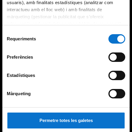
usuaris), amb finalitats estadístiques (analitzar com
interactueu amb el lloc web) i amb finalitats de
màrqueting (gestionar la publicitat que s’ofereix
adequant-la en funció dels vostres hàbits de navegació).
Per obtenir més informació sobre les galetes podeu
Selecció
consultar la
Política de galetes del lloc web de la
Requeriments
de
Universitat de Barcelona
.
consentiment
Preferències
Estadístiques
Màrqueting
Permetre totes les galetes