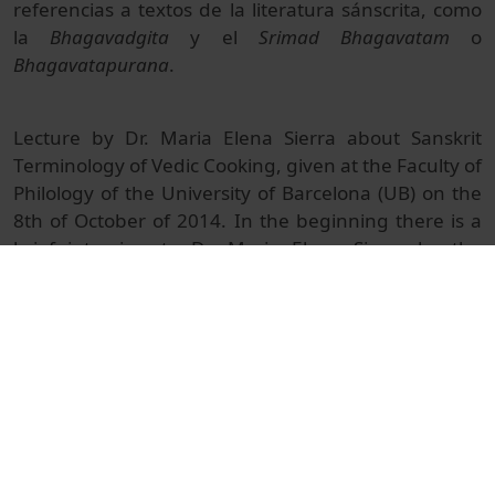
referencias a textos de la literatura sánscrita, como
la
Bhagavadgita
y el
Srimad Bhagavatam
o
Bhagavatapurana
.
Lecture by Dr. Maria Elena Sierra about Sanskrit
Terminology of Vedic Cooking, given at the Faculty of
Philology of the University of Barcelona (UB) on the
8th of October of 2014. In the beginning there is a
brief interview to Dr. Maria Elena Sierra by the
reporter Marta Ballesta from Barcelona Television
(BTV), in relation to this subject and the courses of
Sanskrit Language and Literature that she imparts
at the UB. This Conference includes also the
chanting of Vedic mantra and the singing of the
song
Sri Bhoga Arati
of
Srila Bhaktivinoda Thakura
,
which has some references to Vedic cooking
preparations. During the Lecture are explained