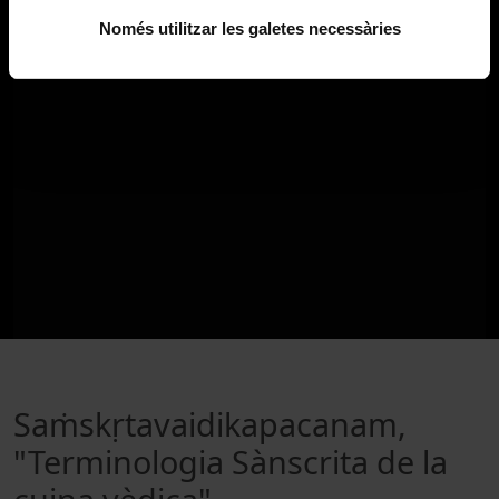
Només utilitzar les galetes necessàries
Saṁskṛtavaidikapacanam,
"Terminologia Sànscrita de la