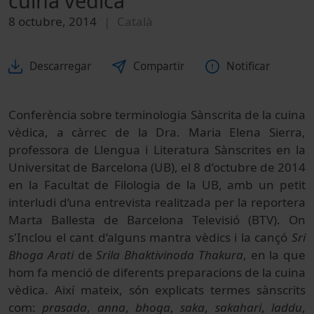
cuina vèdica"
8 octubre, 2014
Català
Descarregar
Compartir
Notificar
Conferència sobre terminologia Sànscrita de la cuina
vèdica, a càrrec de la Dra. Maria Elena Sierra,
professora de Llengua i Literatura Sànscrites en la
Universitat de Barcelona (UB), el 8 d’octubre de 2014
en la Facultat de Filologia de la UB, amb un petit
interludi d’una entrevista realitzada per la reportera
Marta Ballesta de Barcelona Televisió (BTV). On
s'Inclou el cant d’alguns mantra vèdics i la cançó
Sri
Bhoga Arati
de
Srila Bhaktivinoda Thakura
, en la que
hom fa menció de diferents preparacions de la cuina
vèdica. Així mateix, són explicats termes sànscrits
com:
prasada
,
anna
,
bhoga
,
saka
,
sakahari
,
laddu
,