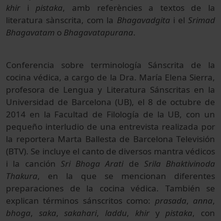
khir
i
pistaka
, amb referències a textos de la
literatura sànscrita, com la
Bhagavadgita
i el
Srimad
Bhagavatam
o
Bhagavatapurana
.
Conferencia sobre terminología Sánscrita de la
cocina védica, a cargo de la Dra. María Elena Sierra,
profesora de Lengua y Literatura Sánscritas en la
Universidad de Barcelona (UB), el 8 de octubre de
2014 en la Facultad de Filología de la UB, con un
pequeño interludio de una entrevista realizada por
la reportera Marta Ballesta de Barcelona Televisión
(BTV). Se incluye el canto de diversos mantra védicos
i la canción
Sri Bhoga Arati
de
Srila Bhaktivinoda
Thakura
, en la que se mencionan diferentes
preparaciones de la cocina védica. También se
explican términos sánscritos como:
prasada
,
anna
,
bhoga
,
saka
,
sakahari
,
laddu
,
khir
y
pistaka
, con