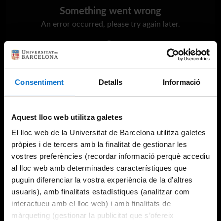
Something went wrong
An error occurred, please try again later.
Try again
Consentiment
Detalls
Informació
Aquest lloc web utilitza galetes
El lloc web de la Universitat de Barcelona utilitza galetes
pròpies i de tercers amb la finalitat de gestionar les
vostres preferències (recordar informació perquè accediu
al lloc web amb determinades característiques que
puguin diferenciar la vostra experiència de la d’altres
usuaris), amb finalitats estadístiques (analitzar com
interactueu amb el lloc web) i amb finalitats de
màrqueting (gestionar la publicitat que s’ofereix