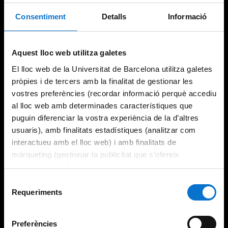
Consentiment
Detalls
Informació
Try again
Aquest lloc web utilitza galetes
El lloc web de la Universitat de Barcelona utilitza galetes
pròpies i de tercers amb la finalitat de gestionar les
vostres preferències (recordar informació perquè accediu
al lloc web amb determinades característiques que
puguin diferenciar la vostra experiència de la d’altres
usuaris), amb finalitats estadístiques (analitzar com
interactueu amb el lloc web) i amb finalitats de
màrqueting (gestionar la publicitat que s’ofereix
adequant-la en funció dels vostres hàbits de navegació).
Per obtenir més informació sobre les galetes podeu
Selecció
consultar la
Política de galetes del lloc web de la
Requeriments
de
Universitat de Barcelona
.
consentiment
Preferències