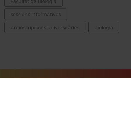
Facultat de Biologia
sessions informatives
preinscripcions universitàries
biologia
Vídeos relacionats