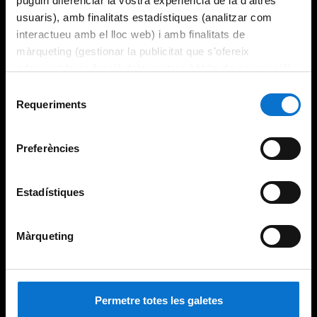
puguin diferenciar la vostra experiència de la d’altres
usuaris), amb finalitats estadístiques (analitzar com
interactueu amb el lloc web) i amb finalitats de
màrqueting (gestionar la publicitat que s’ofereix
adequant-la en funció dels vostres hàbits de navegació).
Per obtenir més informació sobre les galetes podeu
Selecció
consultar la
Política de galetes del lloc web de la
Requeriments
de
Universitat de Barcelona
.
consentiment
Preferències
Estadístiques
Màrqueting
Permetre totes les galetes