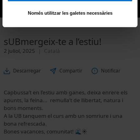
Només utilitzar les galetes necessàries
sUBmergeix-te a l’estiu!
2 juliol, 2025
Català
Descarregar
Compartir
Notificar
Capbussa’t en l’estiu amb ganes, deixa enrere els
apunts, la feina... remulla’t de llibertat, natura i
bons moments.
A la UB tanquem el curs amb un somriure i una
bona refrescada.
Bones vacances, comunitat! 🌊☀️