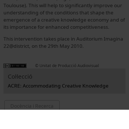
Toulouse). This will help to significantly improve our
understanding of the conditions that shape the
emergence of a creative knowledge economy and of
its importance for enhanced competitiveness.
This intervention takes place in Auditorium Imagina
22@district, on the 29th May 2010.
© Unitat de Producció Audiovisual
Col·lecció
ACRE: Accommodating Creative Knowledge
Docència i Recerca
Ciències Socials i Jurídiques
Actes