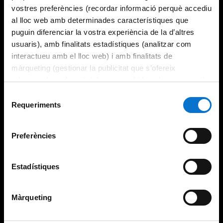
vostres preferències (recordar informació perquè accediu
al lloc web amb determinades característiques que
puguin diferenciar la vostra experiència de la d’altres
usuaris), amb finalitats estadístiques (analitzar com
interactueu amb el lloc web) i amb finalitats de
màrqueting (gestionar la publicitat que s’ofereix
adequant-la en funció dels vostres hàbits de navegació).
Per obtenir més informació sobre les galetes podeu
Selecció
consultar la
Política de galetes del lloc web de la
Requeriments
de
Universitat de Barcelona
.
consentiment
Preferències
Estadístiques
Màrqueting