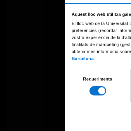
Aquest lloc web utilitza gal
El lloc web de la Universitat 
preferències (recordar infor
vostra experiència de la d’al
finalitats de màrqueting (gest
obtenir més informació sobre
Barcelona
.
Selecció
Requeriments
de
consentiment