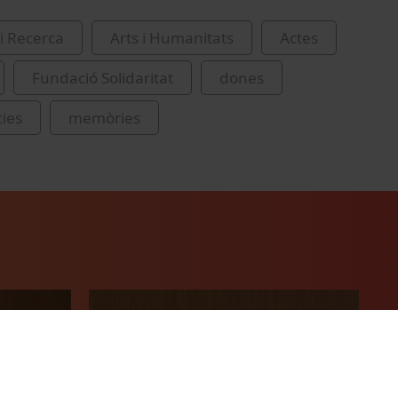
i Recerca
Arts i Humanitats
Actes
Fundació Solidaritat
dones
ies
memòries