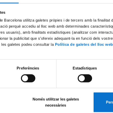
Try again
etes
de Barcelona utilitza galetes pròpies i de tercers amb la finalitat
mació perquè accediu al lloc web amb determinades característiq
tres usuaris), amb finalitats estadístiques (analitzar com interac
ionar la publicitat que s’ofereix adequant-la en funció dels vostr
 les galetes podeu consultar la
Política de galetes del lloc web
Preferències
Estadístiques
Només utilitzar les galetes
Perm
necessàries