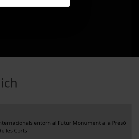
lich
nternacionals entorn al Futur Monument a la Presó
e les Corts