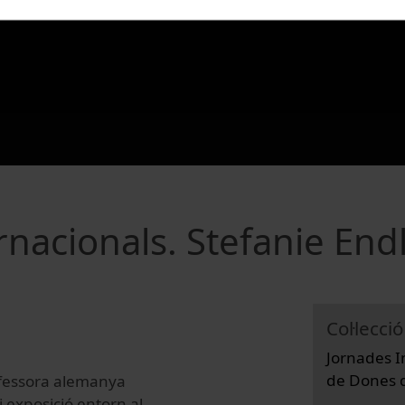
rnacionals. Stefanie End
Col·lecció
Jornades I
de Dones d
ofessora alemanya
i exposició entorn al