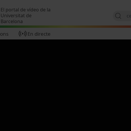
Vés al contingut
El portal de vídeo de la
Universitat de
Barcelona
ions
En directe