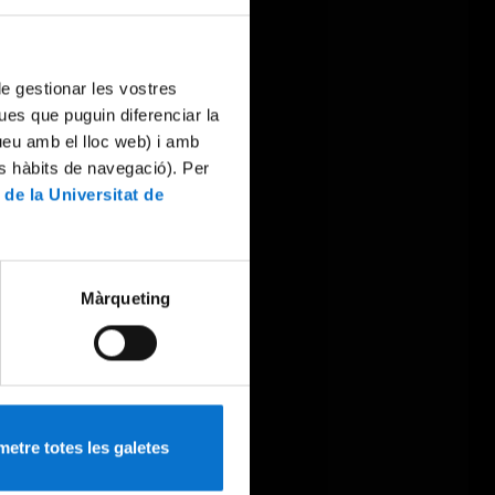
 de gestionar les vostres
ues que puguin diferenciar la
tueu amb el lloc web) i amb
es hàbits de navegació). Per
 de la Universitat de
Màrqueting
etre totes les galetes