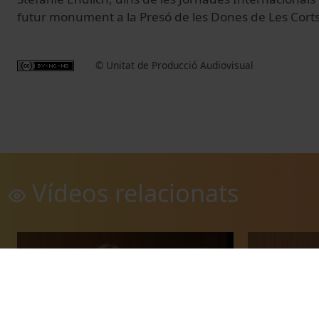
futur monument a la Presó de les Dones de Les Corts
© Unitat de Producció Audiovisual
Vídeos relacionats