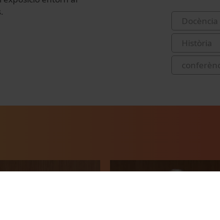
.
Docència 
Història
conferènc