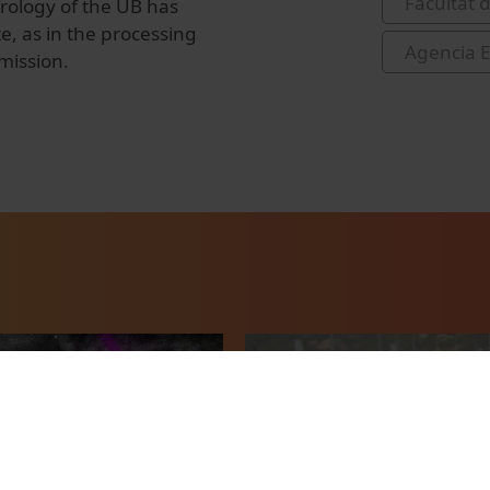
Facultat d
ology of the
UB
has
te,
as
in the processing
Agencia E
 mission
.