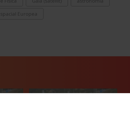
e Física
Gaia (satèl·lit)
astronomia
spacial Europea