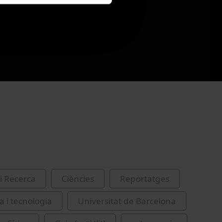
i Recerca
Ciències
Reportatges
a i tecnologia
Universitat de Barcelona