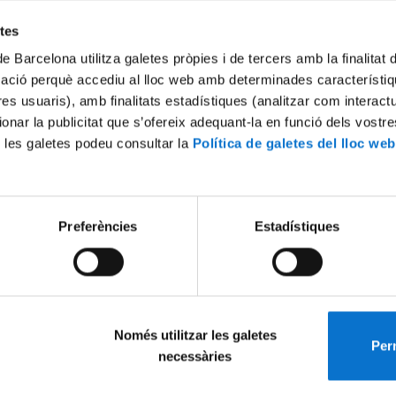
Try again
etes
de Barcelona utilitza galetes pròpies i de tercers amb la finalitat
mació perquè accediu al lloc web amb determinades característiq
tres usuaris), amb finalitats estadístiques (analitzar com interac
ionar la publicitat que s’ofereix adequant-la en funció dels vostr
 les galetes podeu consultar la
Política de galetes del lloc web
Preferències
Estadístiques
Només utilitzar les galetes
Perm
necessàries