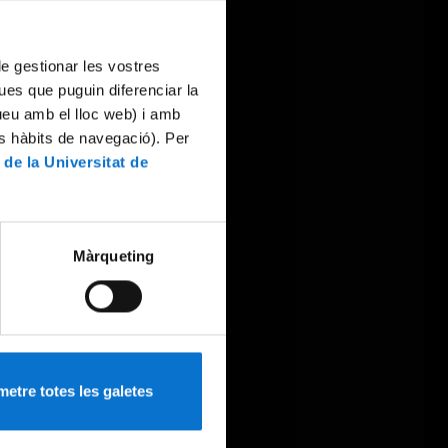
 de gestionar les vostres
ues que puguin diferenciar la
tueu amb el lloc web) i amb
es hàbits de navegació). Per
 de la Universitat de
Màrqueting
etre totes les galetes