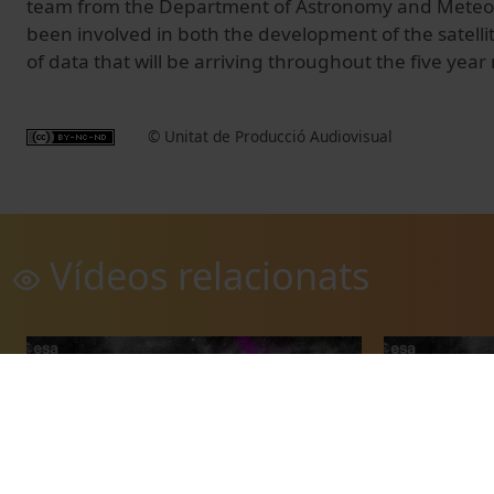
team from the
Department of Astronomy
and Meteor
been involved
in both the development
of the satelli
of data
that
will
be arriving
throughout
the five year
© Unitat de Producció Audiovisual
Vídeos relacionats