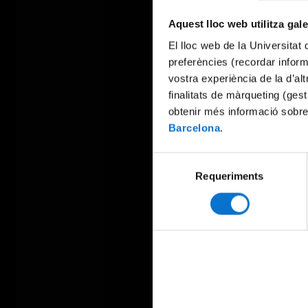
Aquest lloc web utilitza gal
El lloc web de la Universitat 
preferències (recordar infor
vostra experiència de la d’al
finalitats de màrqueting (gest
obtenir més informació sobre
Barcelona
.
Selecció
Requeriments
de
consentiment