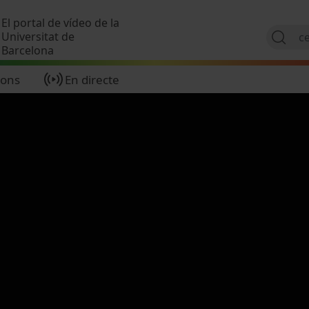
Vés al contingut
El portal de vídeo de la
Universitat de
Barcelona
ions
En directe