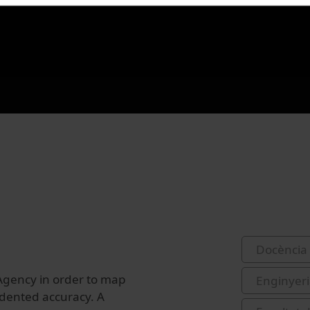
Docència 
Agency
in order to
map
Enginyeri
dented accuracy.
A