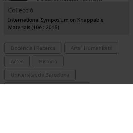
Col·lecció
International Symposium on Knappable
Materials (10è : 2015)
Docència i Recerca
Arts i Humanitats
Actes
Història
Universitat de Barcelona
Facultat de Geografia i Història
utensilis de pedra
Driscoll, Killian
Irlanda