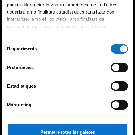
puguin diferenciar la vostra experiència de la d’altres
usuaris), amb finalitats estadístiques (analitzar com
interactueu amb el lloc web) i amb finalitats de
màrqueting (gestionar la publicitat que s’ofereix
adequant-la en funció dels vostres hàbits de navegació).
Per obtenir més informació sobre les galetes podeu
Selecció
consultar la
Política de galetes del lloc web de la
Requeriments
de
Universitat de Barcelona
.
consentiment
Preferències
Estadístiques
Màrqueting
Permetre totes les galetes