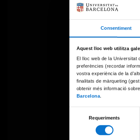
Consentiment
Aquest lloc web utilitza gal
El lloc web de la Universitat 
preferències (recordar infor
vostra experiència de la d’al
finalitats de màrqueting (gest
obtenir més informació sobre
Barcelona
.
Selecció
Requeriments
de
consentiment