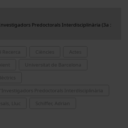
nvestigadors Predoctorals Interdisciplinària (3a :
i Recerca
Ciències
Actes
ient
Universitat de Barcelona
lèctrics
'Investigadors Predoctorals Interdisciplinària
sals, Lluc
Schiffer, Adrian