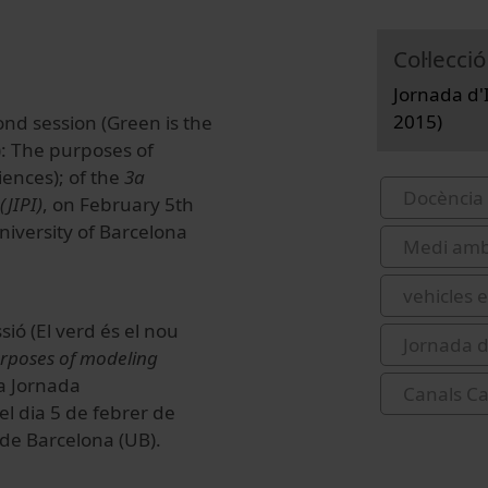
Col·lecció
Jornada d'I
2015)
ond session (Green is the
: The purposes of
iences); of the
3a
Docència 
(JIPI)
, on February 5th
niversity of Barcelona
Medi amb
vehicles e
sió (El verd és el nou
Jornada d
rposes of modeling
3a Jornada
Canals Ca
 el dia 5 de febrer de
t de Barcelona (UB).