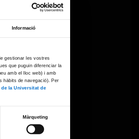
Informació
 de gestionar les vostres
ues que puguin diferenciar la
tueu amb el lloc web) i amb
es hàbits de navegació). Per
 de la Universitat de
Màrqueting