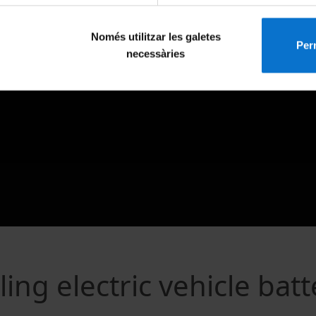
Només utilitzar les galetes
Perm
necessàries
ng electric vehicle batt