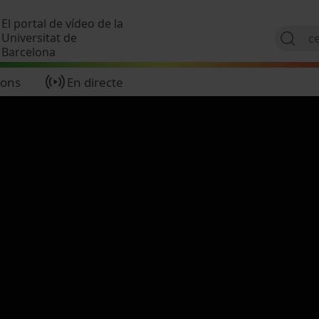
Vés al contingut
El portal de vídeo de la
Universitat de
Barcelona
ions
En directe