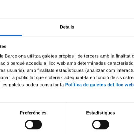
Try again
Detalls
etes
de Barcelona utilitza galetes pròpies i de tercers amb la finalitat
mació perquè accediu al lloc web amb determinades característiq
tres usuaris), amb finalitats estadístiques (analitzar com interac
ionar la publicitat que s’ofereix adequant-la en funció dels vostr
 les galetes podeu consultar la
Política de galetes del lloc web
Preferències
Estadístiques