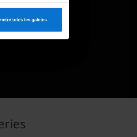
etre totes les galetes
eries