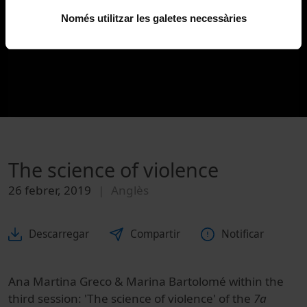
Només utilitzar les galetes necessàries
The science of violence
26 febrer, 2019
Anglès
Descarregar
Compartir
Notificar
Ana Martina Greco & Marina Bartolomé within the
third session: 'The science of violence' of the
7a