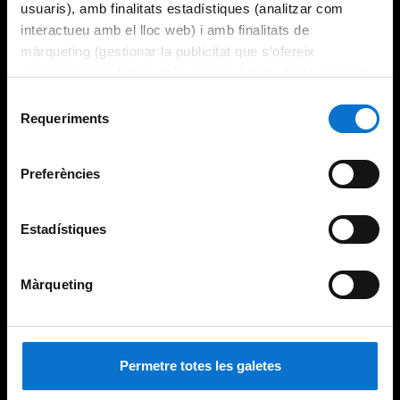
usuaris), amb finalitats estadístiques (analitzar com
interactueu amb el lloc web) i amb finalitats de
màrqueting (gestionar la publicitat que s’ofereix
adequant-la en funció dels vostres hàbits de navegació).
Per obtenir més informació sobre les galetes podeu
Selecció
consultar la
Política de galetes del lloc web de la
Requeriments
de
Universitat de Barcelona
.
consentiment
Preferències
Estadístiques
Màrqueting
Permetre totes les galetes