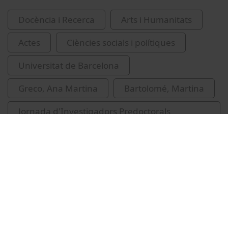
Docència i Recerca
Arts i Humanitats
Actes
Ciències socials i polítiques
Universitat de Barcelona
Greco, Ana Martina
Bartolomé, Martina
Jornada d'Investigadors Predoctorals
Interdisciplinària
violència