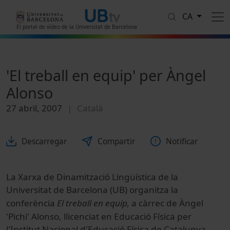
Vés al contingut
CA
El portal de vídeo de la Universitat de Barcelona
'El treball en equip' per Àngel
Alonso
27 abril, 2007
Català
Descarregar
Compartir
Notificar
La Xarxa de Dinamització Lingüística de la
Universitat de Barcelona (UB) o
rganitza la
c
onferència
El treball en equip,
a càrrec de Àngel
'Pichi' Alonso, llicenciat en Educació Física per
l'Institut Nacional d'Educació Física de Catalunya