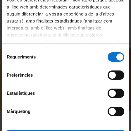
treball en equip
Alonso, Àngel, 1954-
al lloc web amb determinades característiques que
puguin diferenciar la vostra experiència de la d’altres
usuaris), amb finalitats estadístiques (analitzar com
interactueu amb el lloc web) i amb finalitats de
màrqueting (gestionar la publicitat que s’ofereix
adequant-la en funció dels vostres hàbits de navegació).
Per obtenir més informació sobre les galetes podeu
Selecció
consultar la
Política de galetes del lloc web de la
Requeriments
de
Vídeos relacionats
Universitat de Barcelona
.
consentiment
Preferències
Estadístiques
Màrqueting