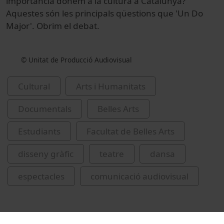
importància donem a la cultura a Catalunya?
Aquestes són les principals qüestions que 'Un Do
Major'. Obrim el debat.
© Unitat de Producció Audiovisual
Cultural
Arts i Humanitats
Documentals
Belles Arts
Estudiants
Facultat de Belles Arts
disseny gràfic
teatre
dansa
espectacles
comunicació audiovisual