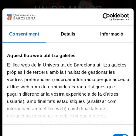
Consentiment
Detalls
Informació
Aquest lloc web utilitza galetes
El lloc web de la Universitat de Barcelona utilitza galetes
pròpies i de tercers amb la finalitat de gestionar les
vostres preferències (recordar informació perquè accediu
al lloc web amb determinades característiques que
puguin diferenciar la vostra experiència de la d’altres
usuaris), amb finalitats estadístiques (analitzar com
interactueu amb el lloc web) i amb finalitats de
màrqueting (gestionar la publicitat que s’ofereix
adequant-la en funció dels vostres hàbits de navegació).
Per obtenir més informació sobre les galetes podeu
Selecció