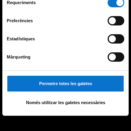
consultar la
Política de galetes del lloc web de la
Requeriments
de
Universitat de Barcelona
.
consentiment
Preferències
Estadístiques
Màrqueting
Permetre totes les galetes
Només utilitzar les galetes necessàries