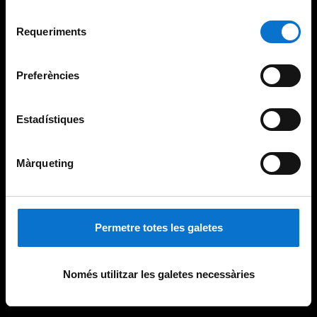
Per obtenir més informació sobre les galetes podeu
Selecció
consultar la
Política de galetes del lloc web de la
Requeriments
de
Universitat de Barcelona
.
consentiment
Preferències
Estadístiques
Màrqueting
Permetre totes les galetes
Només utilitzar les galetes necessàries