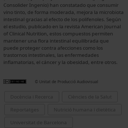
Consolider
Ingenio
) han
constatado
que
consumir
vino tinto
,
de
forma moderada
, mejora
la microbiota
intestinal
gracias al efecto
de los
polifenoles
.
Según
el estudio
,
publicado en la
revista
American
Journal
of
Clinical
Nutrition
,
estos compuestos
permiten
mantener
una
flora
intestinal
equilibrada que
puede proteger contra
afecciones
como los
trastornos
intestinales
,
las
enfermedades
inflamatorias
,
el cáncer y
la obesidad
,
entre otros.
© Unitat de Producció Audiovisual
Docència i Recerca
Ciències de la Salut
Reportatges
Nutrició humana i dietètica
Universitat de Barcelona