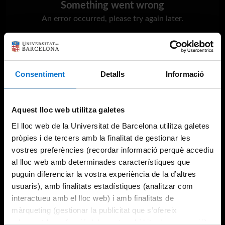
Something went wrong
An error occurred, please try again later.
Try again
Consentiment
Detalls
Informació
Aquest lloc web utilitza galetes
El lloc web de la Universitat de Barcelona utilitza galetes
pròpies i de tercers amb la finalitat de gestionar les
vostres preferències (recordar informació perquè accediu
al lloc web amb determinades característiques que
puguin diferenciar la vostra experiència de la d’altres
usuaris), amb finalitats estadístiques (analitzar com
interactueu amb el lloc web) i amb finalitats de
màrqueting (gestionar la publicitat que s’ofereix
adequant-la en funció dels vostres hàbits de navegació).