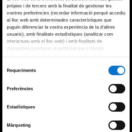
pròpies i de tercers amb la finalitat de gestionar les
vostres preferències (recordar informació perquè accediu
al lloc web amb determinades característiques que
puguin diferenciar la vostra experiència de la d’altres
usuaris), amb finalitats estadístiques (analitzar com
interactueu amb el lloc web) i amb finalitats de
màrqueting (gestionar la publicitat que s’ofereix
adequant-la en funció dels vostres hàbits de navegació).
Per obtenir més informació sobre les galetes podeu
Selecció
consultar la
Política de galetes del lloc web de la
Requeriments
de
Universitat de Barcelona
.
consentiment
Preferències
Estadístiques
Màrqueting