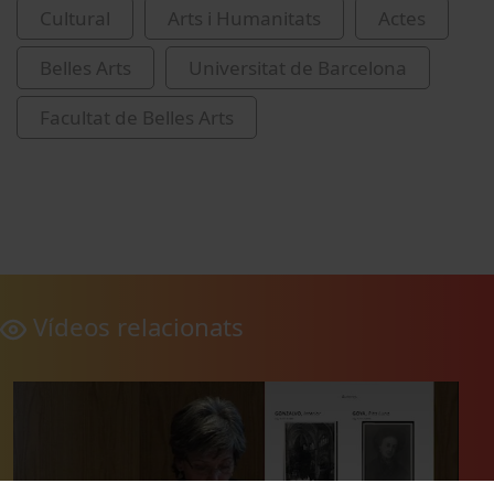
Cultural
Arts i Humanitats
Actes
Belles Arts
Universitat de Barcelona
Facultat de Belles Arts
Vídeos relacionats