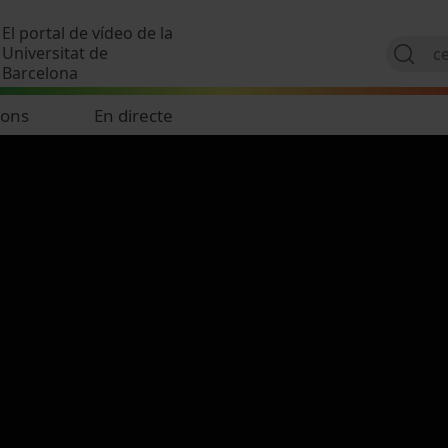
Vés al contingut
El portal de vídeo de la
Universitat de
Barcelona
ions
En directe