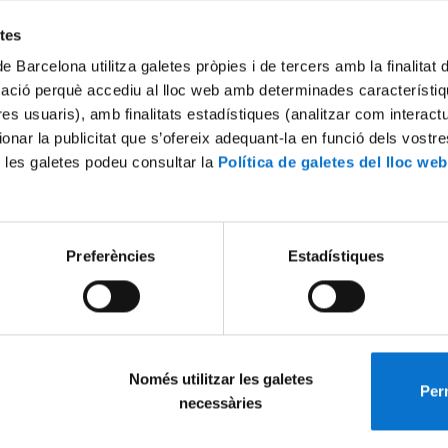
Try again
etes
de Barcelona utilitza galetes pròpies i de tercers amb la finalitat
mació perquè accediu al lloc web amb determinades característiq
tres usuaris), amb finalitats estadístiques (analitzar com interac
ionar la publicitat que s’ofereix adequant-la en funció dels vostr
 les galetes podeu consultar la
Política de galetes del lloc web
Preferències
Estadístiques
Només utilitzar les galetes
Perm
necessàries