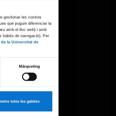
 de gestionar les vostres
ues que puguin diferenciar la
tueu amb el lloc web) i amb
es hàbits de navegació). Per
 de la Universitat de
Màrqueting
etre totes les galetes