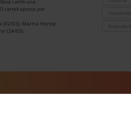
llesa i amb una
 cartell aposta per
Universit
la (02/03), Marina Herlop
festivals
ir (24/03).