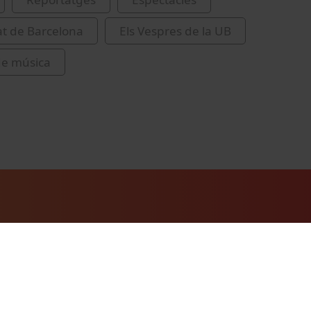
at de Barcelona
Els Vespres de la UB
 de música