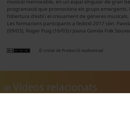
musical memorable, en un espai singular de gran be
programació que promociona els grups emergents. El
l’obertura d’estil i el creuament de gèneres musicals.
Les formacions participants a l’edició 2017 són: Pavv
(09/03), Roger Puig (16/03) i Joana Gomila Folk Souven
© Unitat de Producció Audiovisual
Vídeos relacionats