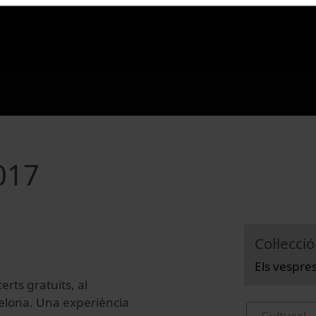
017
Col·lecció
Els vespre
erts gratuïts, al
rcelona. Una experiència
Cultural