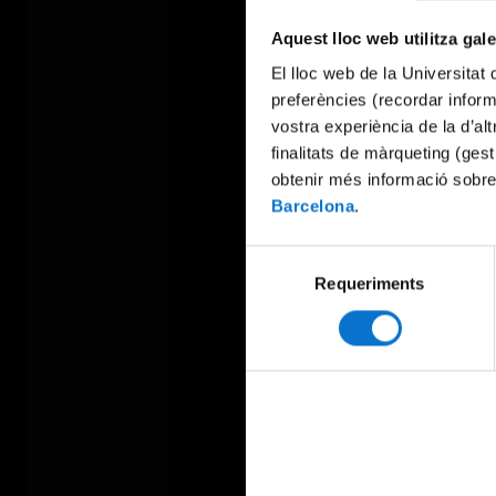
Aquest lloc web utilitza gal
El lloc web de la Universitat 
preferències (recordar infor
vostra experiència de la d’al
finalitats de màrqueting (gest
obtenir més informació sobre
Barcelona
.
Selecció
Requeriments
de
consentiment