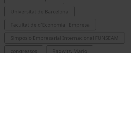
Universitat de Barcelona
Facultat de d'Economia i Empresa
Simposio Empresarial Internacional FUNSEAM
congressos
Ragwitz, Mario
sessions de cloenda
Vídeos relacionats