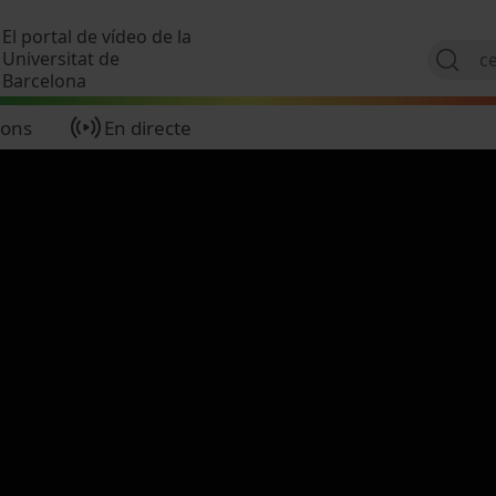
Vés al contingut
El portal de vídeo de la
Universitat de
Barcelona
ions
En directe