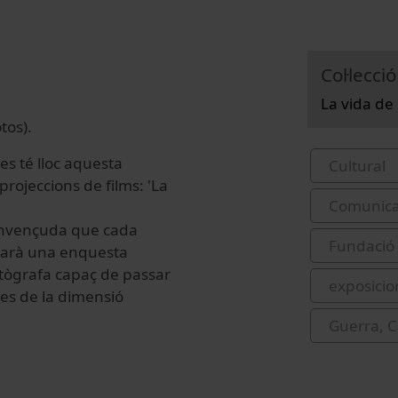
Col·lecció
La vida de 
tos).
s té lloc aquesta
Cultural
projeccions de films: 'La
Comunicac
 convençuda que cada
Fundació 
etarà una enquesta
otògrafa capaç de passar
exposicio
des de la dimensió
Guerra, C