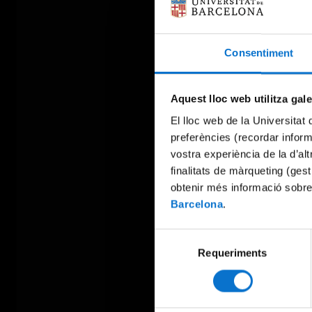
Consentiment
Aquest lloc web utilitza gal
El lloc web de la Universitat 
preferències (recordar infor
vostra experiència de la d’al
finalitats de màrqueting (gest
obtenir més informació sobre
Barcelona
.
Selecció
Requeriments
de
consentiment