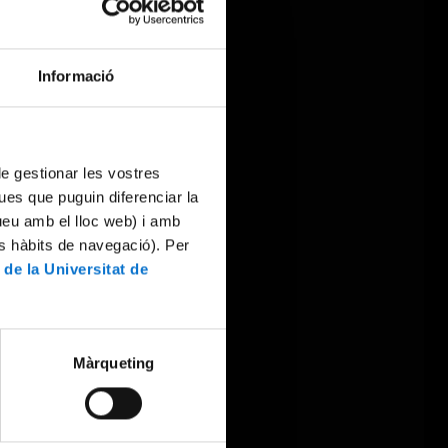
Informació
 de gestionar les vostres
ues que puguin diferenciar la
tueu amb el lloc web) i amb
es hàbits de navegació). Per
 de la Universitat de
Màrqueting