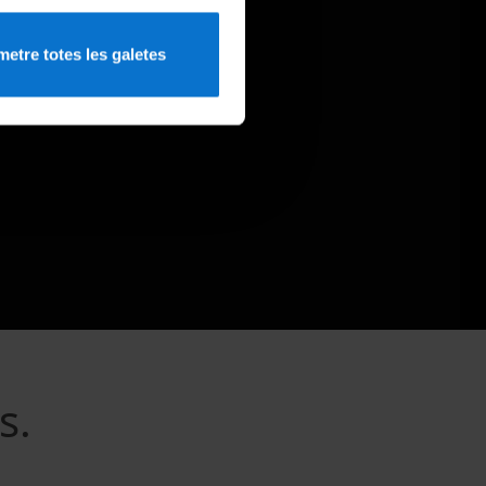
etre totes les galetes
s.