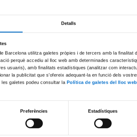
Try again
Detalls
etes
de Barcelona utilitza galetes pròpies i de tercers amb la finalitat
mació perquè accediu al lloc web amb determinades característiq
tres usuaris), amb finalitats estadístiques (analitzar com interac
ionar la publicitat que s’ofereix adequant-la en funció dels vostr
 les galetes podeu consultar la
Política de galetes del lloc web
Preferències
Estadístiques