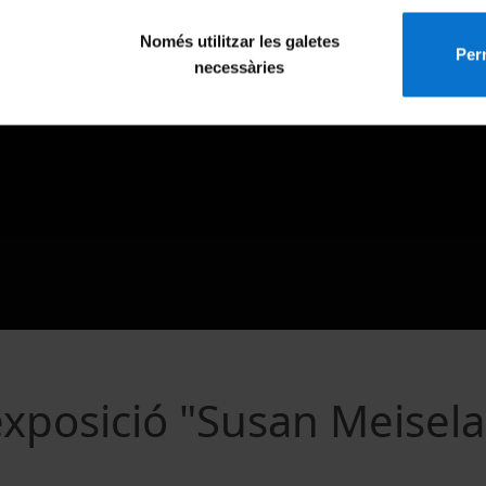
Només utilitzar les galetes
Perm
necessàries
exposició "Susan Meisela