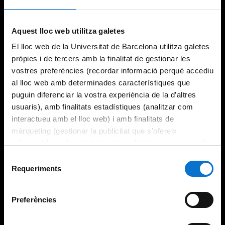
Aquest lloc web utilitza galetes
El lloc web de la Universitat de Barcelona utilitza galetes
pròpies i de tercers amb la finalitat de gestionar les
vostres preferències (recordar informació perquè accediu
al lloc web amb determinades característiques que
puguin diferenciar la vostra experiència de la d’altres
usuaris), amb finalitats estadístiques (analitzar com
interactueu amb el lloc web) i amb finalitats de
màrqueting (gestionar la publicitat que s’ofereix
adequant-la en funció dels vostres hàbits de navegació).
Per obtenir més informació sobre les galetes podeu
Selecció
consultar la
Política de galetes del lloc web de la
Requeriments
de
Universitat de Barcelona
.
consentiment
Preferències