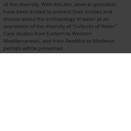
of this diversity. With this aim, several specialists
have been invited to present their studies and
discuss about the archaeology of water as an
expression of the diversity of “Cultures of Water”.
Case studies from Eastern to Western
Mediterranean, and from Neolithic to Medieval
periods will be presented.
© Unitat de Producció Audiovisual
Docència i Recerca
Ciències Socials i Jurídiques
Actes
Història
Universitat de Barcelona
Facultat de Geografia i Història