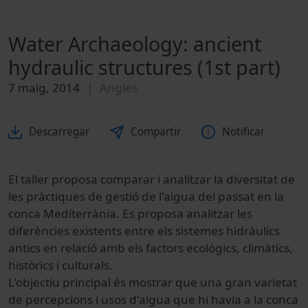
Water Archaeology: ancient
hydraulic structures (1st part)
7 maig, 2014
Anglès
Descarregar
Compartir
Notificar
El taller
proposa
comparar i
analitzar la
diversitat de
les
pràctiques de
gestió de l'aigua
del passat en
la
conca
M
editerrània
.
Es
proposa
analitzar les
diferències existents
entre els
sistemes
hidràulics
antics en
relació
amb els factors
ecològics
,
climàtics
,
històrics
i
culturals
.
L'objectiu principal
és mostrar
que una gran
varietat
de percepcions
i usos
d'aigua que
hi havia
a la conca