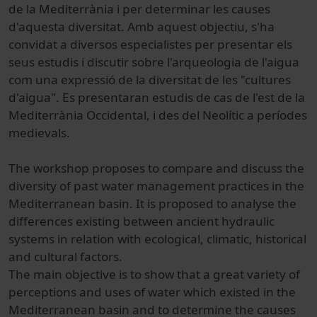
de la Mediterrània
i
per determinar les
causes
d'aquesta diversitat
.
Amb
aquest objectiu
,
s'ha
convidat a
diversos
especialistes
per presentar
els
seus estudis
i discutir
sobre
l'arqueologia
de l'aigua
com
una expressió
de la diversitat
de les "
cultures
d'aigua"
.
Es presentaran
estudis de cas
de l'est de
la
Mediterrània Occidental
,
i
des del Neolític
a períodes
medievals
.
The workshop proposes to compare and discuss the
diversity of past water management practices in the
Mediterranean basin. It is proposed to analyse the
differences existing between ancient hydraulic
systems in relation with ecological, climatic, historical
and cultural factors.
The main objective is to show that a great variety of
perceptions and uses of water which existed in the
Mediterranean basin and to determine the causes