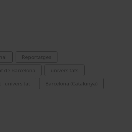
nal
Reportatges
at de Barcelona
universitats
 i universitat
Barcelona (Catalunya)