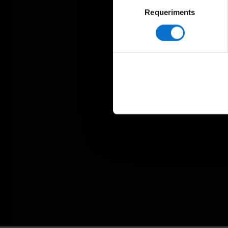
Selecció
Requeriments
de
consentiment