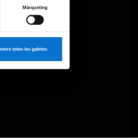
Màrqueting
etre totes les galetes