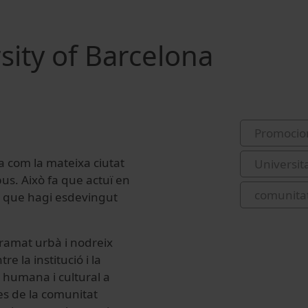
sity of Barcelona
Promocio
a com la mateixa ciutat
Universit
pus. Això fa que actuï en
comunitat
i que hagi esdevingut
tramat urbà i nodreix
 la institució i la
 humana i cultural a
es de la comunitat