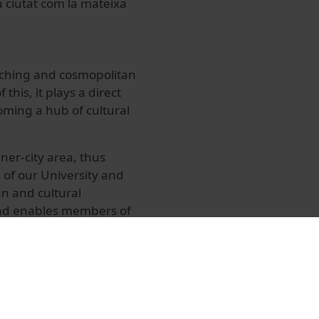
a ciutat com la mateixa
aching and cosmopolitan
this, it plays a direct
oming a hub of cultural
ner-city area, thus
n of our University and
an and cultural
and enables members of
vices and those of the