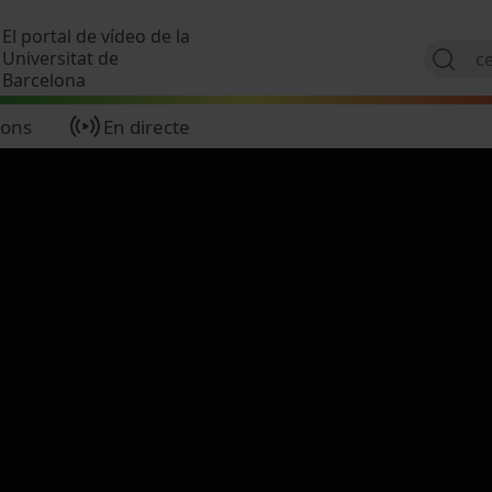
Vés al contingut
El portal de vídeo de la
Universitat de
Barcelona
ions
En directe