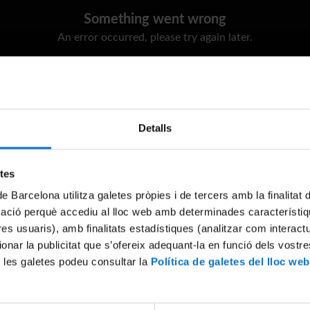
Something went wrong
An error occurred, please try again later.
Try again
Detalls
etes
de Barcelona utilitza galetes pròpies i de tercers amb la finalitat
mació perquè accediu al lloc web amb determinades característiq
tres usuaris), amb finalitats estadístiques (analitzar com interac
ionar la publicitat que s’ofereix adequant-la en funció dels vostr
 les galetes podeu consultar la
Política de galetes del lloc web