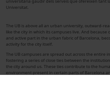
universitària gaudir dels serveis que ofereixen tant l
Universitat.
The UB is above all an urban university, outward-re
like the city in which its campuses live. And because of 
and active part in the urban fabric of Barcelona, bec
activity for the city itself.
The UB campuses are spread out across the entire in
fostering a series of close ties between the institutio
the city around us. These ties contribute to the hum
environment present in certain parts of Barcelona 
the university community to enjoy both the city's ser
UB.
© Unitat de Producció Audiovisual